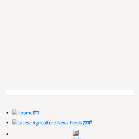
होम
ख़बरें