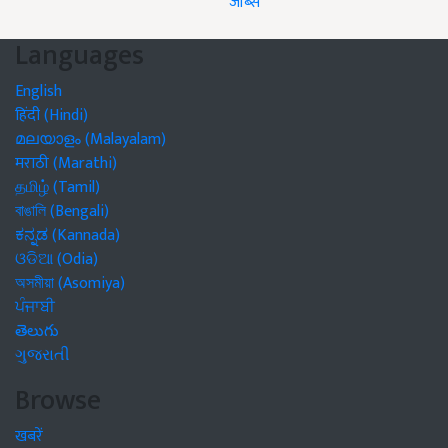
जॉब्स
Languages
English
हिंदी (Hindi)
മലയാളം (Malayalam)
मराठी (Marathi)
தமிழ் (Tamil)
বাঙালি (Bengali)
ಕನ್ನಡ (Kannada)
ଓଡିଆ (Odia)
অসমীয়া (Asomiya)
ਪੰਜਾਬੀ
తెలుగు
ગુજરાતી
Browse
खबरें