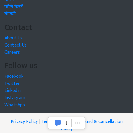
फोटो गैलरी
वीडियो
Contact
About Us
Contact Us
Careers
Follow us
Facebook
Twitter
LinkedIn
Instagram
WhatsApp
Privacy Policy
|
Terms of Service
|
Refund & Cancellation
Policy