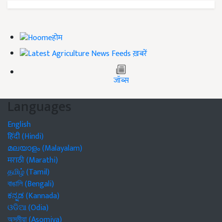
होम
ख़बरें
जॉब्स
Languages
English
हिंदी (Hindi)
മലയാളം (Malayalam)
मराठी (Marathi)
தமிழ் (Tamil)
বাঙালি (Bengali)
ಕನ್ನಡ (Kannada)
ଓଡିଆ (Odia)
অসমীয়া (Asomiya)