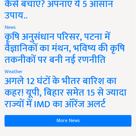
कैसे बचाएं? अपनाएं ये 5 आसान
उपाय..
News
कृषि अनुसंधान परिसर, पटना में
वैज्ञानिकों का मंथन, भविष्य की कृषि
तकनीकों पर बनी नई रणनीति
Weather
अगले 12 घंटों के भीतर बारिश का
कहर! यूपी, बिहार समेत 15 से ज्यादा
राज्यों में IMD का ऑरेंज अलर्ट
More News