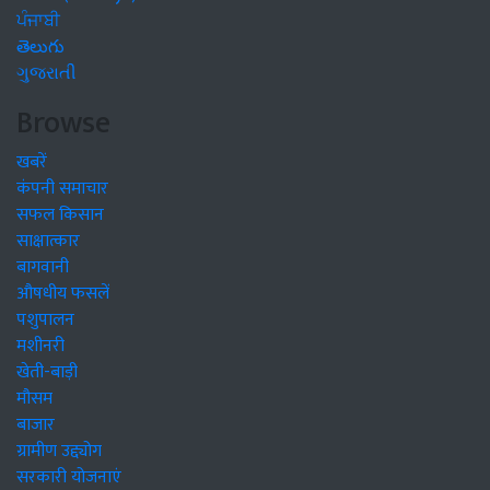
ਪੰਜਾਬੀ
తెలుగు
ગુજરાતી
Browse
खबरें
कंपनी समाचार
सफल किसान
साक्षात्कार
बागवानी
औषधीय फसलें
पशुपालन
मशीनरी
खेती-बाड़ी
मौसम
बाजार
ग्रामीण उद्द्योग
सरकारी योजनाएं