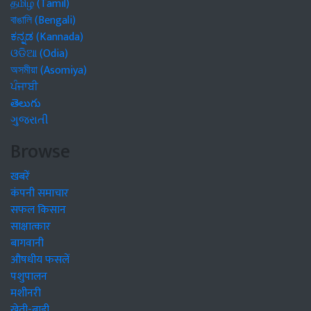
தமிழ் (Tamil)
বাঙালি (Bengali)
ಕನ್ನಡ (Kannada)
ଓଡିଆ (Odia)
অসমীয়া (Asomiya)
ਪੰਜਾਬੀ
తెలుగు
ગુજરાતી
Browse
खबरें
कंपनी समाचार
सफल किसान
साक्षात्कार
बागवानी
औषधीय फसलें
पशुपालन
मशीनरी
खेती-बाड़ी