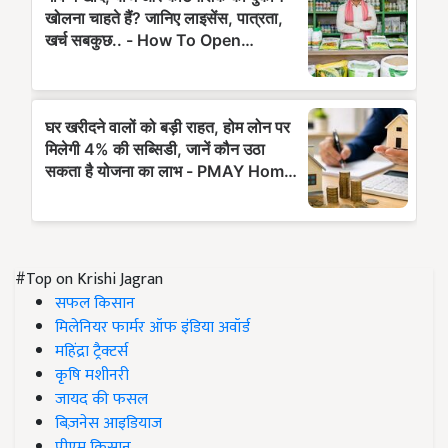
#Top on Krishi Jagran
सफल किसान
मिलेनियर फार्मर ऑफ इंडिया अवॉर्ड
महिंद्रा ट्रैक्टर्स
कृषि मशीनरी
जायद की फसल
बिज़नेस आइडियाज
पीएम किसान