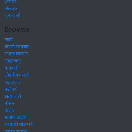
ਪੰਜਾਬੀ
తెలుగు
ગુજરાતી
Browse
खबरें
कंपनी समाचार
सफल किसान
साक्षात्कार
बागवानी
औषधीय फसलें
पशुपालन
मशीनरी
खेती-बाड़ी
मौसम
बाजार
ग्रामीण उद्द्योग
सरकारी योजनाएं
लाइफ स्टाइल