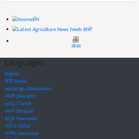
होम
ख़बरें
जॉब्स
Languages
English
हिंदी (Hindi)
മലയാളം (Malayalam)
मराठी (Marathi)
தமிழ் (Tamil)
বাঙালি (Bengali)
ಕನ್ನಡ (Kannada)
ଓଡିଆ (Odia)
অসমীয়া (Asomiya)