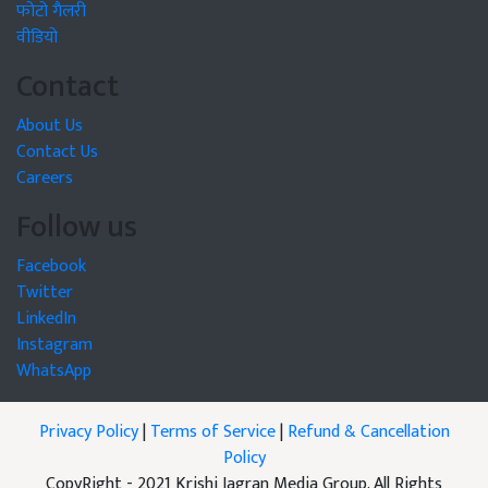
फोटो गैलरी
वीडियो
Contact
About Us
Contact Us
Careers
Follow us
Facebook
Twitter
LinkedIn
Instagram
WhatsApp
Privacy Policy
|
Terms of Service
|
Refund & Cancellation
Policy
CopyRight - 2021 Krishi Jagran Media Group. All Rights