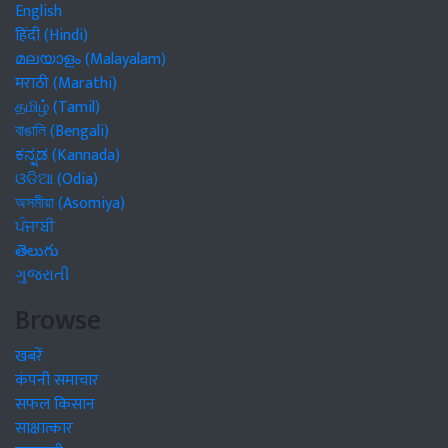
English
हिंदी (Hindi)
മലയാളം (Malayalam)
मराठी (Marathi)
தமிழ் (Tamil)
বাঙালি (Bengali)
ಕನ್ನಡ (Kannada)
ଓଡିଆ (Odia)
অসমীয়া (Asomiya)
ਪੰਜਾਬੀ
తెలుగు
ગુજરાતી
Browse
खबरें
कंपनी समाचार
सफल किसान
साक्षात्कार