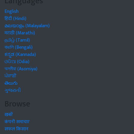
Languages
English
हिंदी (Hindi)
മലയാളം (Malayalam)
मराठी (Marathi)
தமிழ் (Tamil)
বাঙালি (Bengali)
ಕನ್ನಡ (Kannada)
ଓଡିଆ (Odia)
অসমীয়া (Asomiya)
ਪੰਜਾਬੀ
తెలుగు
ગુજરાતી
Browse
खबरें
कंपनी समाचार
सफल किसान