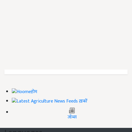
होम
ख़बरें
जॉब्स