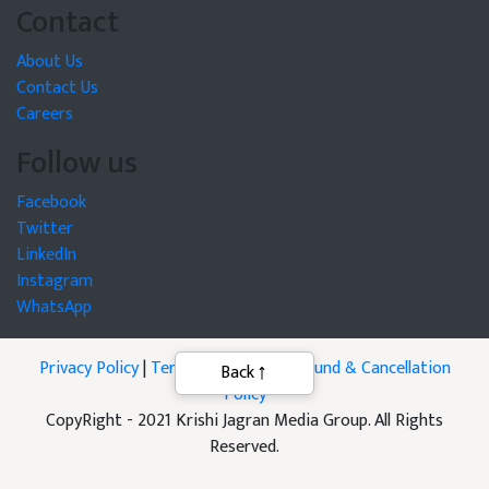
Contact
About Us
Contact Us
Careers
Follow us
Facebook
Twitter
LinkedIn
Instagram
WhatsApp
Privacy Policy
|
Terms of Service
|
Refund & Cancellation
Policy
CopyRight - 2021 Krishi Jagran Media Group. All Rights
Reserved.