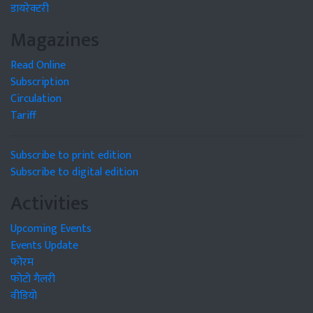
डायरेक्टरी
Magazines
Read Online
Subscription
Circulation
Tariff
Subscribe to print edition
Subscribe to digital edition
Activities
Upcoming Events
Events Update
फोरम
फोटो गैलरी
वीडियो