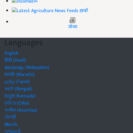
होम
ख़बरें
जॉब्स
Languages
English
हिंदी (Hindi)
മലയാളം (Malayalam)
मराठी (Marathi)
தமிழ் (Tamil)
বাঙালি (Bengali)
ಕನ್ನಡ (Kannada)
ଓଡିଆ (Odia)
অসমীয়া (Asomiya)
ਪੰਜਾਬੀ
తెలుగు
ગુજરાતી