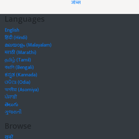
जॉब्स
Languages
English
हिंदी (Hindi)
മലയാളം (Malayalam)
मराठी (Marathi)
தமிழ் (Tamil)
বাঙালি (Bengali)
ಕನ್ನಡ (Kannada)
ଓଡିଆ (Odia)
অসমীয়া (Asomiya)
ਪੰਜਾਬੀ
తెలుగు
ગુજરાતી
Browse
खबरें