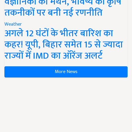
वैज्ञानिकों का मंथन, भविष्य की कृषि
तकनीकों पर बनी नई रणनीति
Weather
अगले 12 घंटों के भीतर बारिश का
कहर! यूपी, बिहार समेत 15 से ज्यादा
राज्यों में IMD का ऑरेंज अलर्ट
More News