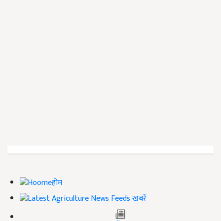
होम
ख़बरें