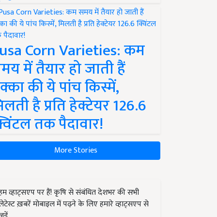
usa Corn Varieties: कम
मय में तैयार हो जाती हैं
क्का की ये पांच किस्में,
िलती है प्रति हेक्टेयर 126.6
्विंटल तक पैदावार!
More Stories
हम व्हाट्सएप पर हैं! कृषि से संबंधित देशभर की सभी
लेटेस्ट ख़बरें मोबाइल में पढ़ने के लिए हमारे व्हाट्सएप से
जुड़ें.