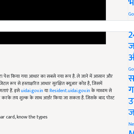
भ
Go
P
2
ज
औ
Go
स
ा पेश किया गया आधार का सबसे नया रूप है. ले जाने में आसान और
टल रूप से हस्ताक्षरित आधार सुरक्षित क्यूआर कोड है, जिसमें
ग
ाएं हैं. इसे
uidai.gov.in
या
Resident.uidai.gov.in
के माध्यम से
उ
 करके तय शुल्क के साथ आर्डर किया जा सकता है. जिसके बाद पोस्ट
ज
ar card, know the types
Ne
M