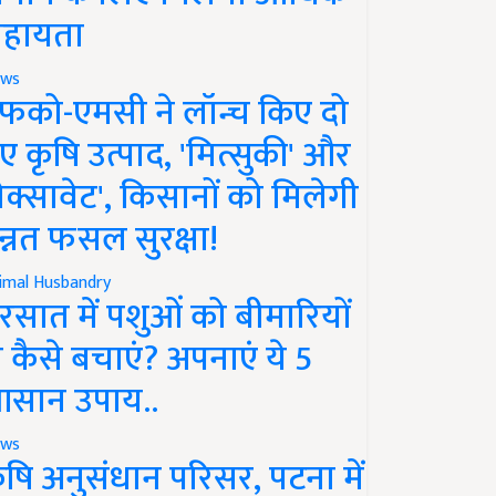
हायता
ws
फको-एमसी ने लॉन्च किए दो
ए कृषि उत्पाद, 'मित्सुकी' और
नेक्सावेट', किसानों को मिलेगी
न्नत फसल सुरक्षा!
imal Husbandry
रसात में पशुओं को बीमारियों
े कैसे बचाएं? अपनाएं ये 5
सान उपाय..
ws
ृषि अनुसंधान परिसर, पटना में