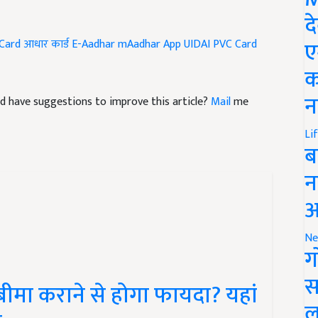
द
ए
Card
आधार कार्ड
E-Aadhar
mAadhar App
UIDAI PVC Card
क
न
 and have suggestions to improve this article?
Mail
me
Li
ब
न
आ
Ne
ग
स
ीमा कराने से होगा फायदा? यहां
ल