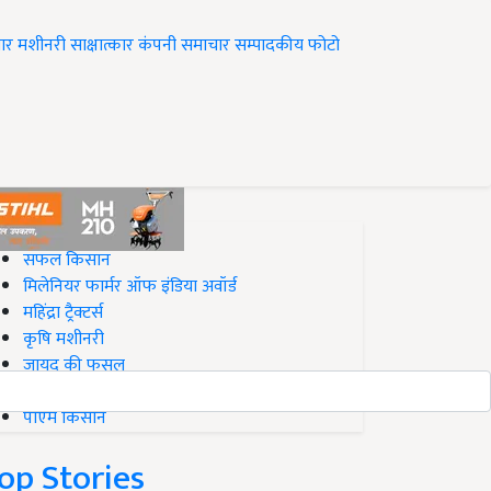
ार
मशीनरी
साक्षात्कार
कंपनी समाचार
सम्पादकीय
फोटो
op on Krishi Jagran
सफल किसान
मिलेनियर फार्मर ऑफ इंडिया अवॉर्ड
महिंद्रा ट्रैक्टर्स
कृषि मशीनरी
जायद की फसल
बिज़नेस आइडियाज
पीएम किसान
op Stories