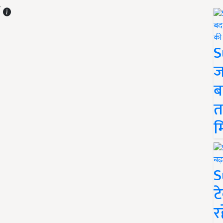
T
S
ज
ब
त
म
S
ट
र