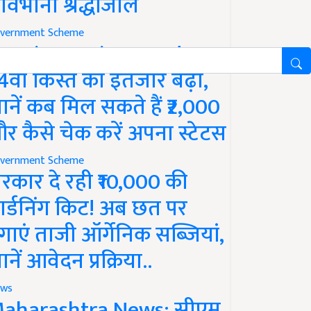
ावभीनी श्रद्धांजलि
vernment Scheme
M Kisan Yojana Update:
4वीं किस्त का इंतजार बढ़ा,
ानें कब मिल सकते हैं ₹2,000
र कैसे चेक करें अपना स्टेटस
vernment Scheme
रकार दे रही ₹10,000 की
ार्डनिंग किट! अब छत पर
गाएं ताजी ऑर्गेनिक सब्जियां,
ानें आवेदन प्रक्रिया..
ws
aharashtra News: सीएम