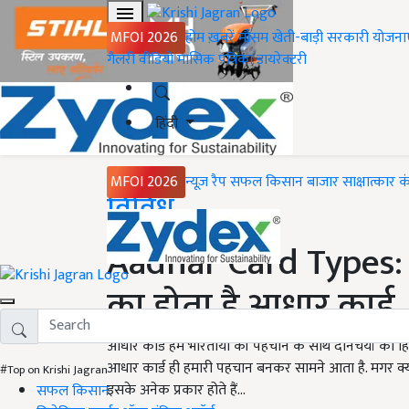
MFOI 2026
होम
ख़बरें
मौसम
खेती-बाड़ी
सरकारी योजना
गैलरी
वीडियो
मासिक पत्रिका
डायरेक्टरी
हिंदी
MFOI 2026
न्यूज़ रैप
सफल किसान
बाजार
साक्षात्कार
क
Home
विविध
Aadhar Card Types: ए
का होता है आधार कार्ड,
आधार कार्ड हम भारतीयों की पहचान के साथ दीनचर्या का हिस्
आधार कार्ड ही हमारी पहचान बनकर सामने आता है. मगर क्य
#Top on Krishi Jagran
इसके अनेक प्रकार होते हैं...
सफल किसान