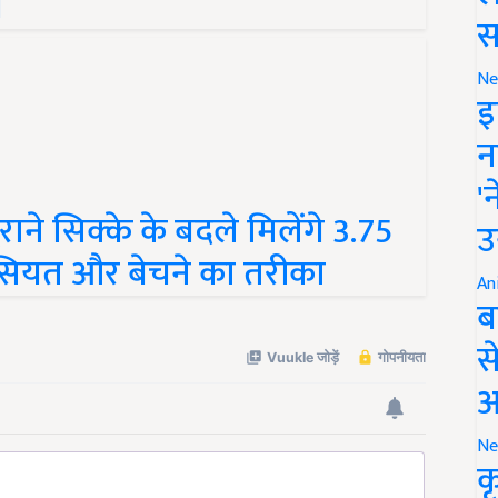
ब
स
Ne
इ
न
'
ाने सिक्के के बदले मिलेंगे 3.75
उ
सियत और बेचने का तरीका
An
ब
स
आ
Ne
क