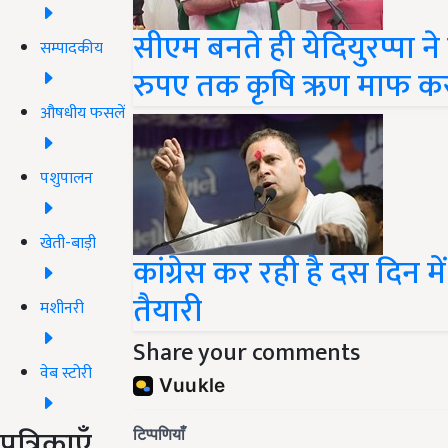
सीएम बनते ही येदियुरप्पा 
सम्पादकीय
रुपए तक कृषि ऋण माफ कर
औषधीय फसलें
पशुपालन
खेती-बाड़ी
कांग्रेस कर रही है दस दिन 
तैयारी
मशीनरी
Share your comments
वेब स्टोरी
पत्रिकाएँ