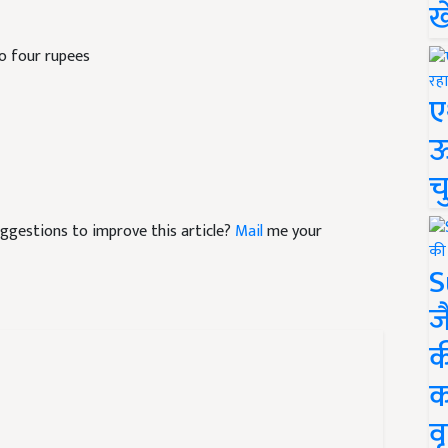
ख
to four rupees
ए
ऊ
च
suggestions to improve this article?
Mail
me your
S
ज
क
क
वृ