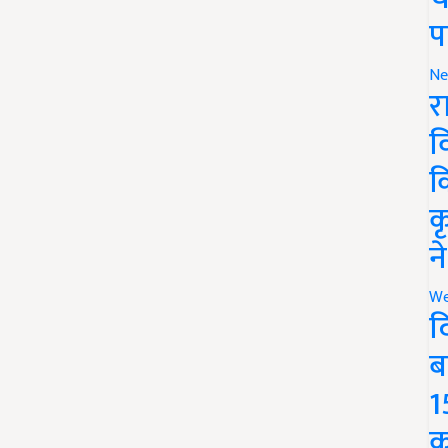
प
Ne
र
व
क
क
न
We
द
ब
1
क