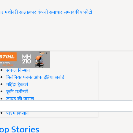
ार
मशीनरी
साक्षात्कार
कंपनी समाचार
सम्पादकीय
फोटो
op on Krishi Jagran
सफल किसान
मिलेनियर फार्मर ऑफ इंडिया अवॉर्ड
महिंद्रा ट्रैक्टर्स
कृषि मशीनरी
जायद की फसल
बिज़नेस आइडियाज
पीएम किसान
op Stories