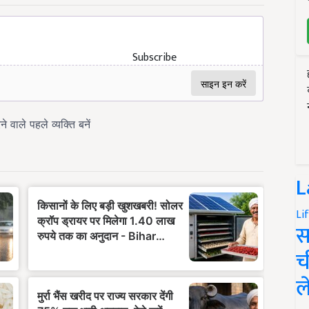
Subscribe
L
Li
स
च
ल