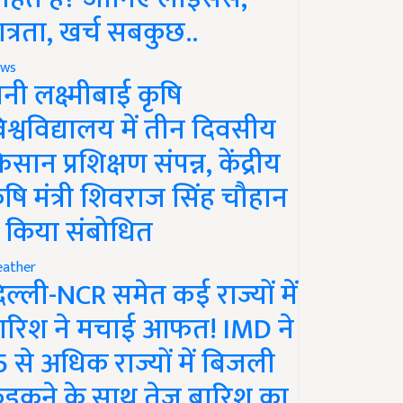
ात्रता, खर्च सबकुछ..
ws
ानी लक्ष्मीबाई कृषि
िश्वविद्यालय में तीन दिवसीय
िसान प्रशिक्षण संपन्न, केंद्रीय
ृषि मंत्री शिवराज सिंह चौहान
े किया संबोधित
ather
िल्ली-NCR समेत कई राज्यों में
ारिश ने मचाई आफत! IMD ने
5 से अधिक राज्यों में बिजली
ड़कने के साथ तेज बारिश का