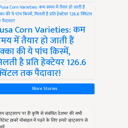
usa Corn Varieties: कम
मय में तैयार हो जाती हैं
क्का की ये पांच किस्में,
िलती है प्रति हेक्टेयर 126.6
्विंटल तक पैदावार!
More Stories
हम व्हाट्सएप पर हैं! कृषि से संबंधित देशभर की सभी
लेटेस्ट ख़बरें मोबाइल में पढ़ने के लिए हमारे व्हाट्सएप से
जुड़ें.