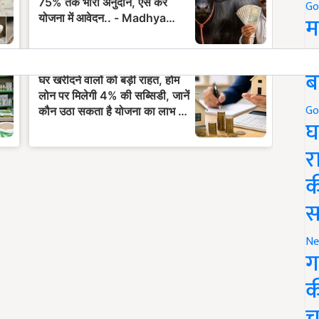
Go
म
5
ब
Go
घ
र
क
स
Ne
ग
क
च