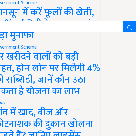
vernment Scheme
ानसून में करें फूलों की खेती,
0% सब्सिडी के साथ कमाएं
ड़ा मुनाफा
vernment Scheme
र खरीदने वालों को बड़ी
ाहत, होम लोन पर मिलेगी 4%
ी सब्सिडी, जानें कौन उठा
कता है योजना का लाभ
ws
ांव में खाद, बीज और
ीटनाशक की दुकान खोलना
ाहते हैं? जानिए लाइसेंस,