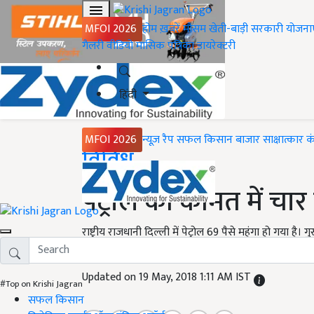
MFOI 2026
होम
ख़बरें
मौसम
खेती-बाड़ी
सरकारी योजना
गैलरी
वीडियो
मासिक पत्रिका
डायरेक्टरी
हिंदी
MFOI 2026
न्यूज़ रैप
सफल किसान
बाजार
साक्षात्कार
क
Home
विविध
पेट्रोल की कीमत में च
राष्ट्रीय राजधानी दिल्ली में पेट्रोल 69 पैसे महंगा हो गया ह
हिस्सो में भी पेट्रोल और डीज़ल के दामो में बढोतरी हुई है।
Updated on 19 May, 2018 1:11 AM IST
#Top on Krishi Jagran
सफल किसान