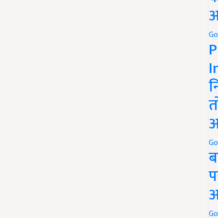
अ
Go
P
I
न
त
अ
Go
ब
प
अ
Go