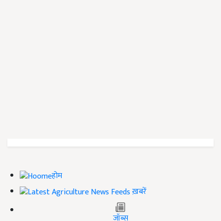
होम
ख़बरें
जॉब्स