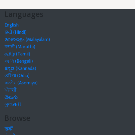
Languages
English
हिंदी (Hindi)
മലയാളം (Malayalam)
मराठी (Marathi)
தமிழ் (Tamil)
বাঙালি (Bengali)
ಕನ್ನಡ (Kannada)
ଓଡିଆ (Odia)
অসমীয়া (Asomiya)
ਪੰਜਾਬੀ
తెలుగు
ગુજરાતી
Browse
खबरें