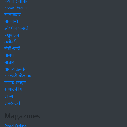
कंपनी समाचार
सफल किसान
साक्षात्कार
बागवानी
औषधीय फसलें
पशुपालन
मशीनरी
खेती-बाड़ी
मौसम
बाजार
ग्रामीण उद्द्योग
सरकारी योजनाएं
लाइफ स्टाइल
सम्पादकीय
जॉब्स
डायरेक्टरी
Magazines
Read Online