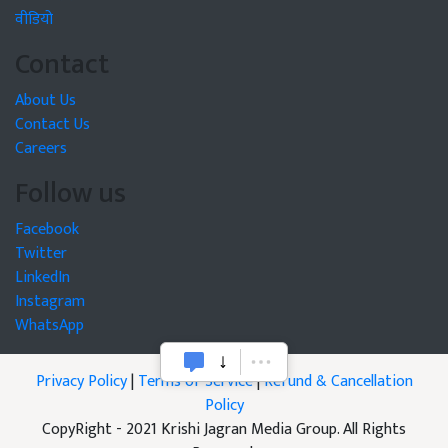
वीडियो
Contact
About Us
Contact Us
Careers
Follow us
Facebook
Twitter
LinkedIn
Instagram
WhatsApp
Privacy Policy
|
Terms of Service
|
Refund & Cancellation
Policy
CopyRight - 2021 Krishi Jagran Media Group. All Rights