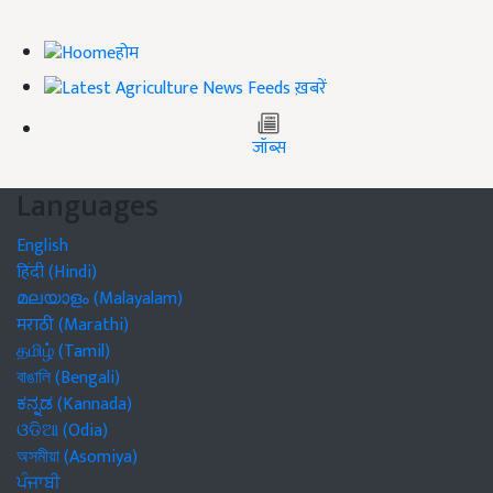
होम
ख़बरें
जॉब्स
Languages
English
हिंदी (Hindi)
മലയാളം (Malayalam)
मराठी (Marathi)
தமிழ் (Tamil)
বাঙালি (Bengali)
ಕನ್ನಡ (Kannada)
ଓଡିଆ (Odia)
অসমীয়া (Asomiya)
ਪੰਜਾਬੀ