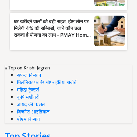
#Top on Krishi Jagran
सफल किसान
मिलेनियर फार्मर ऑफ इंडिया अवॉर्ड
महिंद्रा ट्रैक्टर्स
कृषि मशीनरी
जायद की फसल
बिज़नेस आइडियाज
पीएम किसान
Top Stories