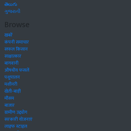
తెలుగు
ગુજરાતી
Browse
खबरें
कंपनी समाचार
सफल किसान
साक्षात्कार
बागवानी
औषधीय फसलें
पशुपालन
मशीनरी
खेती-बाड़ी
मौसम
बाजार
ग्रामीण उद्द्योग
सरकारी योजनाएं
लाइफ स्टाइल