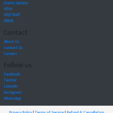
Events Update
फोरम
फोटो गैलरी
वीडियो
Contact
About Us
Contact Us
Careers
Follow us
Facebook
Twitter
LinkedIn
Instagram
WhatsApp
Privacy Policy
|
Terms of Service
|
Refund & Cancellation