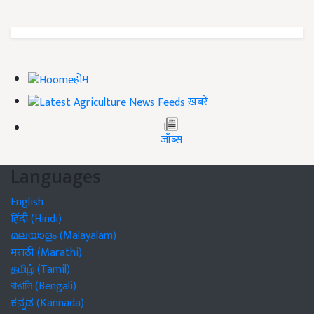
होम
ख़बरें
जॉब्स
Languages
English
हिंदी (Hindi)
മലയാളം (Malayalam)
मराठी (Marathi)
தமிழ் (Tamil)
বাঙালি (Bengali)
ಕನ್ನಡ (Kannada)