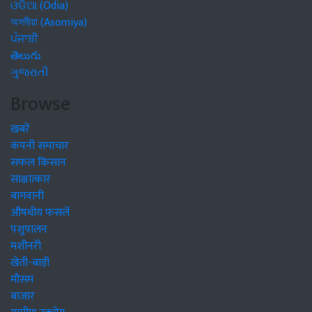
ଓଡିଆ (Odia)
অসমীয়া (Asomiya)
ਪੰਜਾਬੀ
తెలుగు
ગુજરાતી
Browse
खबरें
कंपनी समाचार
सफल किसान
साक्षात्कार
बागवानी
औषधीय फसलें
पशुपालन
मशीनरी
खेती-बाड़ी
मौसम
बाजार