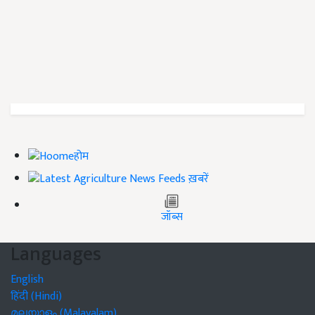
होम
ख़बरें
जॉब्स
Languages
English
हिंदी (Hindi)
മലയാളം (Malayalam)