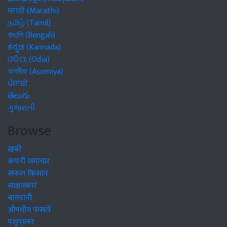
मराठी (Marathi)
தமிழ் (Tamil)
বাঙালি (Bengali)
ಕನ್ನಡ (Kannada)
ଓଡିଆ (Odia)
অসমীয়া (Asomiya)
ਪੰਜਾਬੀ
తెలుగు
ગુજરાતી
Browse
खबरें
कंपनी समाचार
सफल किसान
साक्षात्कार
बागवानी
औषधीय फसलें
पशुपालन