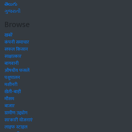
తెలుగు
ગુજરાતી
Browse
खबरें
कंपनी समाचार
सफल किसान
साक्षात्कार
बागवानी
औषधीय फसलें
पशुपालन
मशीनरी
खेती-बाड़ी
मौसम
बाजार
ग्रामीण उद्द्योग
सरकारी योजनाएं
लाइफ स्टाइल