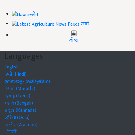
होम
ख़बरें
जॉब्स
Languages
English
हिंदी (Hindi)
മലയാളം (Malayalam)
मराठी (Marathi)
தமிழ் (Tamil)
বাঙালি (Bengali)
ಕನ್ನಡ (Kannada)
ଓଡିଆ (Odia)
অসমীয়া (Asomiya)
ਪੰਜਾਬੀ