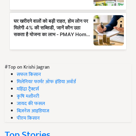
#Top on Krishi Jagran
सफल किसान
मिलेनियर फार्मर ऑफ इंडिया अवॉर्ड
महिंद्रा ट्रैक्टर्स
कृषि मशीनरी
जायद की फसल
बिज़नेस आइडियाज
पीएम किसान
Top Stories