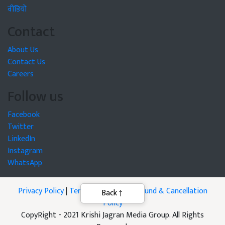
वीडियो
Contact
About Us
Contact Us
Careers
Follow us
Facebook
Twitter
LinkedIn
Instagram
WhatsApp
Privacy Policy
|
Terms of Service
|
Refund & Cancellation
Back
Policy
CopyRight - 2021 Krishi Jagran Media Group. All Rights