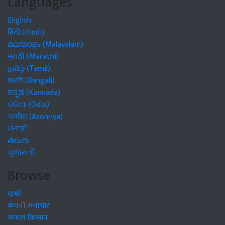
Languages
English
हिंदी (Hindi)
മലയാളം (Malayalam)
मराठी (Marathi)
தமிழ் (Tamil)
বাঙালি (Bengali)
ಕನ್ನಡ (Kannada)
ଓଡିଆ (Odia)
অসমীয়া (Asomiya)
ਪੰਜਾਬੀ
తెలుగు
ગુજરાતી
Browse
खबरें
कंपनी समाचार
सफल किसान