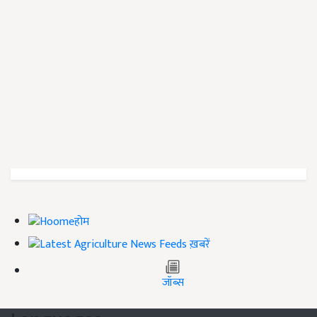
होम
ख़बरें
जॉब्स