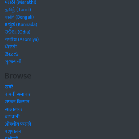
मराठी (Marathi)
தமிழ் (Tamil)
বাঙালি (Bengali)
ಕನ್ನಡ (Kannada)
ଓଡିଆ (Odia)
অসমীয়া (Asomiya)
ਪੰਜਾਬੀ
తెలుగు
ગુજરાતી
Browse
खबरें
कंपनी समाचार
सफल किसान
साक्षात्कार
बागवानी
औषधीय फसलें
पशुपालन