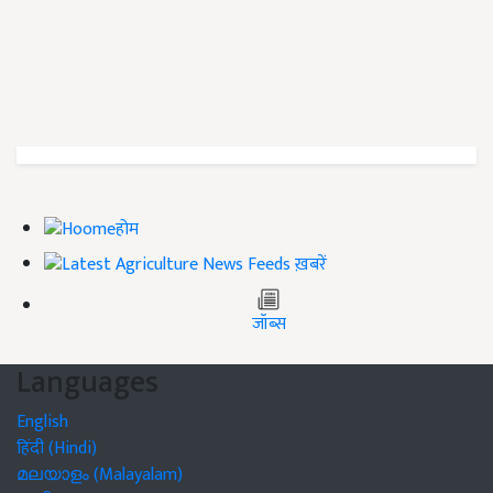
होम
ख़बरें
जॉब्स
Languages
English
हिंदी (Hindi)
മലയാളം (Malayalam)