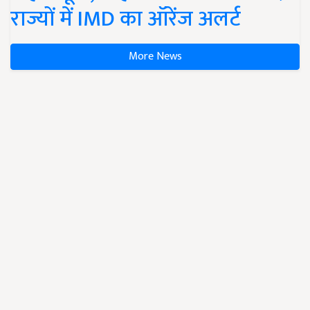
राज्यों में IMD का ऑरेंज अलर्ट
More News