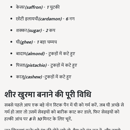
केसर
(saffron)
-
1
चुटकी
छोटी इलायची
(cardamon)
-
6
नग
शक्कर
(sugar)
-
2
कप
घी
(ghee)
-
1
बड़ा चम्मच
बादाम
(almond)
- टुकड़ों में कटे हुए
पिस्ता
(pistachio)
- टुकड़ों में कटे हुए
काजू
(cashew)
-टुकड़ों में कटे हुए
शीर खुरमा बनाने की पूरी विधि
सबसे पहले आप एक बड़े नॉन स्‍टिक पैन में घी को गर्म करें
.
जब घी अच्छे से
गर्म हो जाए तो उसमें सेवइयों को बारीक काट कर डाले
.
फिर सेवइयों को
हल्की आंच पर
8
से
10
मिनट के लिए भूनें
.