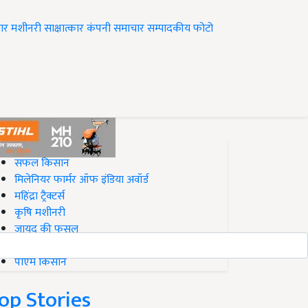
ार
मशीनरी
साक्षात्कार
कंपनी समाचार
सम्पादकीय
फोटो
op on Krishi Jagran
सफल किसान
मिलेनियर फार्मर ऑफ इंडिया अवॉर्ड
महिंद्रा ट्रैक्टर्स
कृषि मशीनरी
जायद की फसल
बिज़नेस आइडियाज
पीएम किसान
op Stories