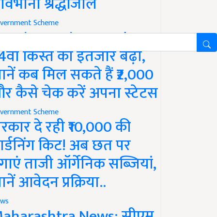
ावभीनी श्रद्धांजलि
vernment Scheme
M Kisan Yojana Update:
4वीं किस्त का इंतजार बढ़ा,
ानें कब मिल सकते हैं ₹2,000
र कैसे चेक करें अपना स्टेटस
vernment Scheme
रकार दे रही ₹10,000 की
ार्डनिंग किट! अब छत पर
गाएं ताजी ऑर्गेनिक सब्जियां,
ानें आवेदन प्रक्रिया..
ws
aharashtra News: सीएम