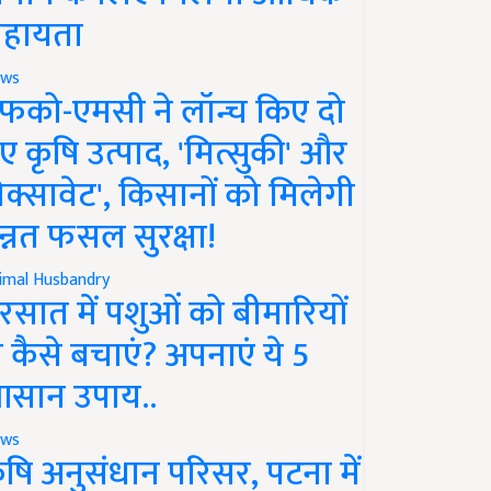
हायता
ws
फको-एमसी ने लॉन्च किए दो
ए कृषि उत्पाद, 'मित्सुकी' और
नेक्सावेट', किसानों को मिलेगी
न्नत फसल सुरक्षा!
imal Husbandry
रसात में पशुओं को बीमारियों
े कैसे बचाएं? अपनाएं ये 5
सान उपाय..
ws
ृषि अनुसंधान परिसर, पटना में