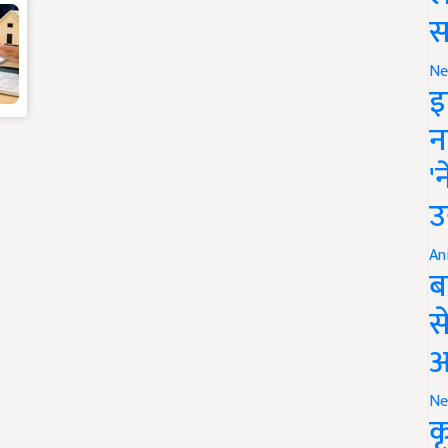
स
Ne
इ
न
'
उ
An
ब
स
आ
Ne
क