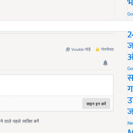
भ
Go
P
्लांट, नहीं तो होती रहेगी हानि
2
ज
औ
Go
स
ग
उ
ज
Ne
M