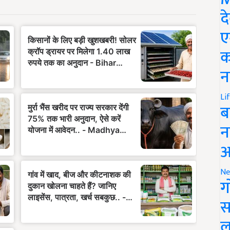
द
ए
क
न
Li
ब
न
आ
Ne
ग
स
ल