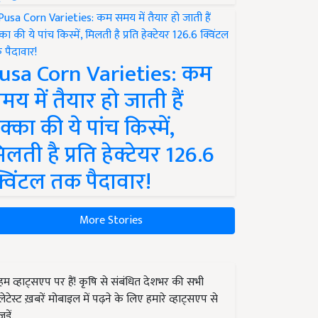
usa Corn Varieties: कम
मय में तैयार हो जाती हैं
क्का की ये पांच किस्में,
िलती है प्रति हेक्टेयर 126.6
्विंटल तक पैदावार!
More Stories
हम व्हाट्सएप पर हैं! कृषि से संबंधित देशभर की सभी
लेटेस्ट ख़बरें मोबाइल में पढ़ने के लिए हमारे व्हाट्सएप से
जुड़ें.