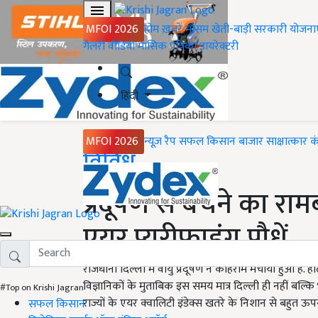
MFOI 2026
होम
ख़बरें
मौसम
खेती-बाड़ी
सरकारी योजना
गैलरी
वीडियो
मासिक पत्रिका
डायरेक्टरी
हिंदी
MFOI 2026
न्यूज़ रैप
सफल किसान
बाजार
साक्षात्कार
क
Home
विविध
प्रदूषण से बचने का राम
एयर प्यूरीफाइंग पौधें
राजधानी दिल्ली में वायु प्रदूषण ने कोहराम मचाया हुआ है. हा
विज्ञानिकों के मुताबिक इस समय मात्र दिल्ली ही नहीं बल
#Top on Krishi Jagran
राज्यों के एयर क्वालिटी इंडेक्स खतरे के निशान से बहुत ऊपर ह
सफल किसान