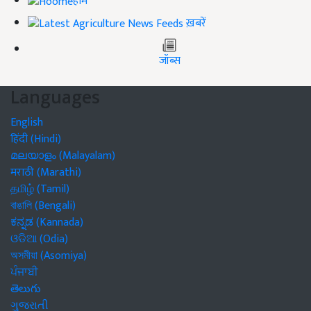
होम
ख़बरें
जॉब्स
Languages
English
हिंदी (Hindi)
മലയാളം (Malayalam)
मराठी (Marathi)
தமிழ் (Tamil)
বাঙালি (Bengali)
ಕನ್ನಡ (Kannada)
ଓଡିଆ (Odia)
অসমীয়া (Asomiya)
ਪੰਜਾਬੀ
తెలుగు
ગુજરાતી