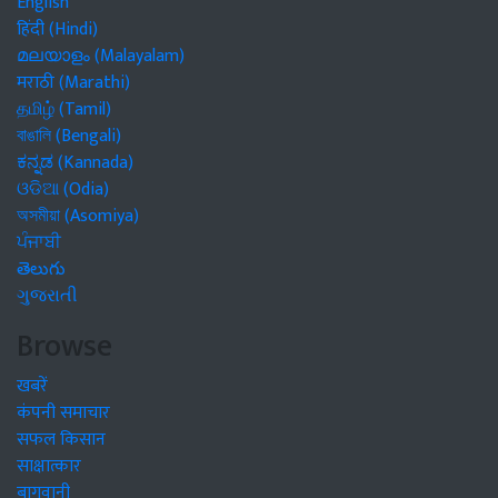
English
हिंदी (Hindi)
മലയാളം (Malayalam)
मराठी (Marathi)
தமிழ் (Tamil)
বাঙালি (Bengali)
ಕನ್ನಡ (Kannada)
ଓଡିଆ (Odia)
অসমীয়া (Asomiya)
ਪੰਜਾਬੀ
తెలుగు
ગુજરાતી
Browse
खबरें
कंपनी समाचार
सफल किसान
साक्षात्कार
बागवानी