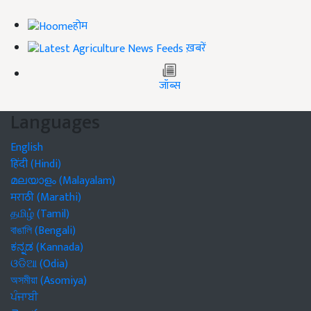
होम
ख़बरें
जॉब्स
Languages
English
हिंदी (Hindi)
മലയാളം (Malayalam)
मराठी (Marathi)
தமிழ் (Tamil)
বাঙালি (Bengali)
ಕನ್ನಡ (Kannada)
ଓଡିଆ (Odia)
অসমীয়া (Asomiya)
ਪੰਜਾਬੀ