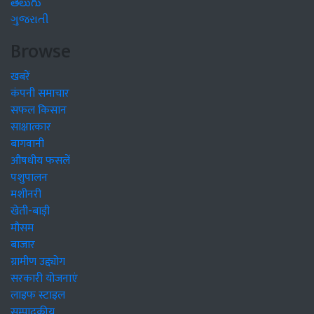
తెలుగు
ગુજરાતી
Browse
खबरें
कंपनी समाचार
सफल किसान
साक्षात्कार
बागवानी
औषधीय फसलें
पशुपालन
मशीनरी
खेती-बाड़ी
मौसम
बाजार
ग्रामीण उद्द्योग
सरकारी योजनाएं
लाइफ स्टाइल
सम्पादकीय