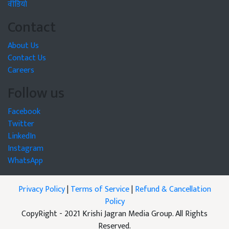
वीडियो
Contact
About Us
Contact Us
Careers
Follow us
Facebook
Twitter
LinkedIn
Instagram
WhatsApp
Privacy Policy
|
Terms of Service
|
Refund & Cancellation
Policy
CopyRight - 2021 Krishi Jagran Media Group. All Rights
Reserved.