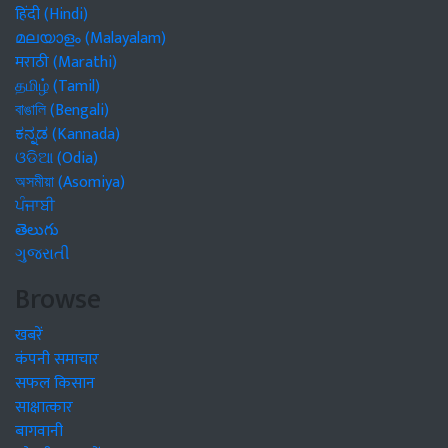
हिंदी (Hindi)
മലയാളം (Malayalam)
मराठी (Marathi)
தமிழ் (Tamil)
বাঙালি (Bengali)
ಕನ್ನಡ (Kannada)
ଓଡିଆ (Odia)
অসমীয়া (Asomiya)
ਪੰਜਾਬੀ
తెలుగు
ગુજરાતી
Browse
खबरें
कंपनी समाचार
सफल किसान
साक्षात्कार
बागवानी