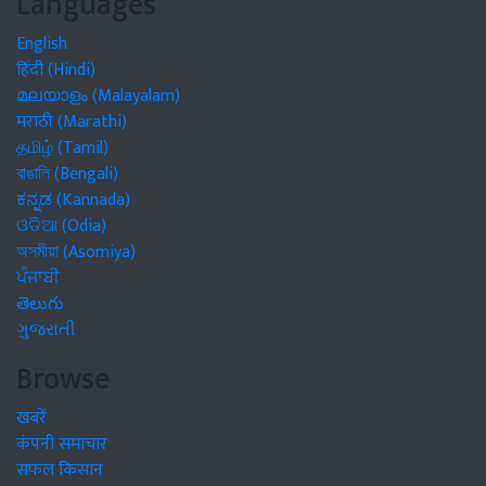
Languages
English
हिंदी (Hindi)
മലയാളം (Malayalam)
मराठी (Marathi)
தமிழ் (Tamil)
বাঙালি (Bengali)
ಕನ್ನಡ (Kannada)
ଓଡିଆ (Odia)
অসমীয়া (Asomiya)
ਪੰਜਾਬੀ
తెలుగు
ગુજરાતી
Browse
खबरें
कंपनी समाचार
सफल किसान