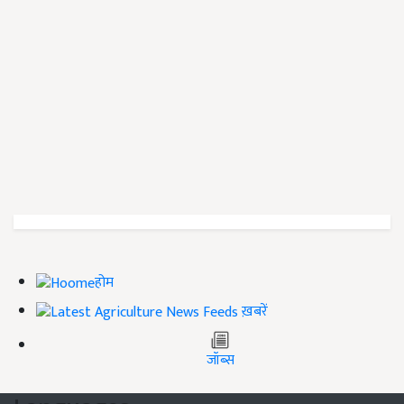
होम
ख़बरें
जॉब्स