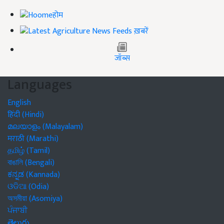
होम
ख़बरें
जॉब्स
Languages
English
हिंदी (Hindi)
മലയാളം (Malayalam)
मराठी (Marathi)
தமிழ் (Tamil)
বাঙালি (Bengali)
ಕನ್ನಡ (Kannada)
ଓଡିଆ (Odia)
অসমীয়া (Asomiya)
ਪੰਜਾਬੀ
తెలుగు