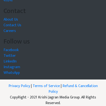
वीडियो
Contact
About Us
Contact Us
Careers
Follow us
Facebook
Twitter
LinkedIn
Instagram
WhatsApp
Privacy Policy
|
Terms of Service
|
Refund & Cancellation
Policy
CopyRight - 2021 Krishi Jagran Media Group. All Rights
Reserved.