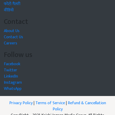
फोटो गैलरी
वीडियो
Contact
About Us
Contact Us
Careers
Follow us
Facebook
Twitter
LinkedIn
Instagram
WhatsApp
Privacy Policy
|
Terms of Service
|
Refund & Cancellation
Policy