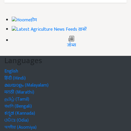
होम
ख़बरें
जॉब्स
Languages
English
हिंदी (Hindi)
മലയാളം (Malayalam)
मराठी (Marathi)
தமிழ் (Tamil)
বাঙালি (Bengali)
ಕನ್ನಡ (Kannada)
ଓଡିଆ (Odia)
অসমীয়া (Asomiya)