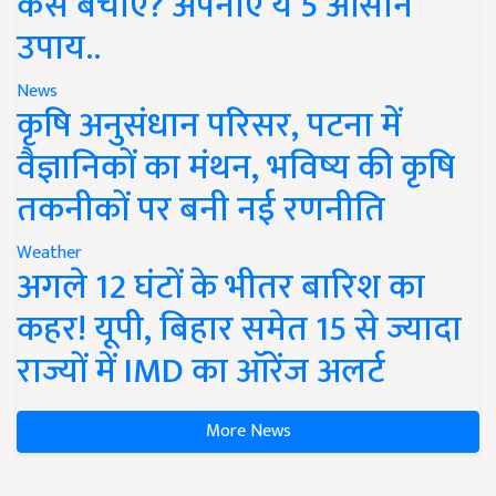
कैसे बचाएं? अपनाएं ये 5 आसान
उपाय..
News
कृषि अनुसंधान परिसर, पटना में
वैज्ञानिकों का मंथन, भविष्य की कृषि
तकनीकों पर बनी नई रणनीति
Weather
अगले 12 घंटों के भीतर बारिश का
कहर! यूपी, बिहार समेत 15 से ज्यादा
राज्यों में IMD का ऑरेंज अलर्ट
More News