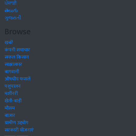
ਪੰਜਾਬੀ
తెలుగు
ગુજરાતી
Browse
खबरें
कंपनी समाचार
सफल किसान
साक्षात्कार
बागवानी
औषधीय फसलें
पशुपालन
मशीनरी
खेती-बाड़ी
मौसम
बाजार
ग्रामीण उद्द्योग
सरकारी योजनाएं