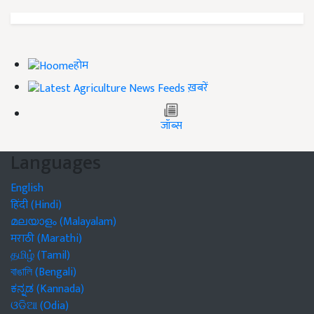
होम
ख़बरें
जॉब्स
Languages
English
हिंदी (Hindi)
മലയാളം (Malayalam)
मराठी (Marathi)
தமிழ் (Tamil)
বাঙালি (Bengali)
ಕನ್ನಡ (Kannada)
ଓଡିଆ (Odia)