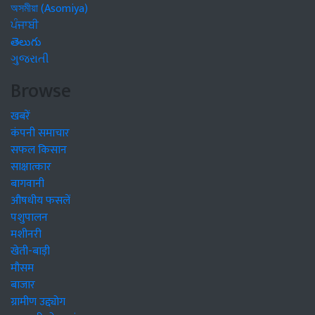
অসমীয়া (Asomiya)
ਪੰਜਾਬੀ
తెలుగు
ગુજરાતી
Browse
खबरें
कंपनी समाचार
सफल किसान
साक्षात्कार
बागवानी
औषधीय फसलें
पशुपालन
मशीनरी
खेती-बाड़ी
मौसम
बाजार
ग्रामीण उद्द्योग