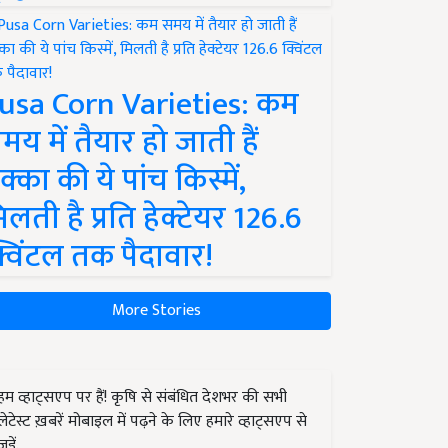
usa Corn Varieties: कम
मय में तैयार हो जाती हैं
क्का की ये पांच किस्में,
िलती है प्रति हेक्टेयर 126.6
्विंटल तक पैदावार!
More Stories
हम व्हाट्सएप पर हैं! कृषि से संबंधित देशभर की सभी
लेटेस्ट ख़बरें मोबाइल में पढ़ने के लिए हमारे व्हाट्सएप से
जुड़ें.