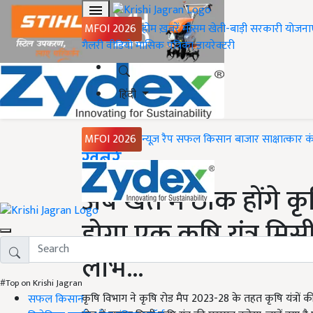
MFOI 2026
होम
ख़बरें
मौसम
खेती-बाड़ी
सरकारी योजना
गैलरी
वीडियो
मासिक पत्रिका
डायरेक्टरी
हिंदी
MFOI 2026
न्यूज़ रैप
सफल किसान
बाजार
साक्षात्कार
क
Home
ख़बरें
अब खेत में ठीक होंगे कृष
होगा एक कृषि यंत्र मिस
लाभ...
#Top on Krishi Jagran
कृषि विभाग ने कृषि रोड मैप 2023-28 के तहत कृषि यंत्रो
सफल किसान