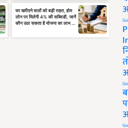
अ
Go
P
I
न
त
अ
Go
ब
प
अ
Go