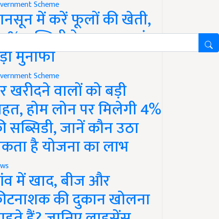
vernment Scheme
ानसून में करें फूलों की खेती,
0% सब्सिडी के साथ कमाएं
ड़ा मुनाफा
vernment Scheme
र खरीदने वालों को बड़ी
ाहत, होम लोन पर मिलेगी 4%
ी सब्सिडी, जानें कौन उठा
कता है योजना का लाभ
ws
ांव में खाद, बीज और
ीटनाशक की दुकान खोलना
ाहते हैं? जानिए लाइसेंस,