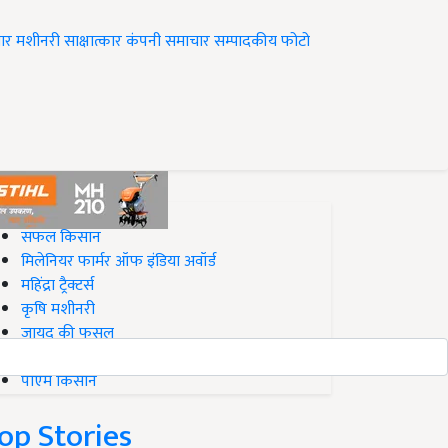
ार
मशीनरी
साक्षात्कार
कंपनी समाचार
सम्पादकीय
फोटो
op on Krishi Jagran
सफल किसान
मिलेनियर फार्मर ऑफ इंडिया अवॉर्ड
महिंद्रा ट्रैक्टर्स
कृषि मशीनरी
जायद की फसल
बिज़नेस आइडियाज
पीएम किसान
op Stories