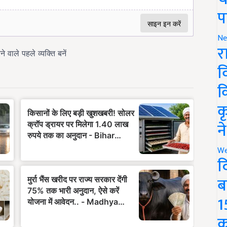
प
Ne
र
व
क
क
न
We
द
ब
1
क