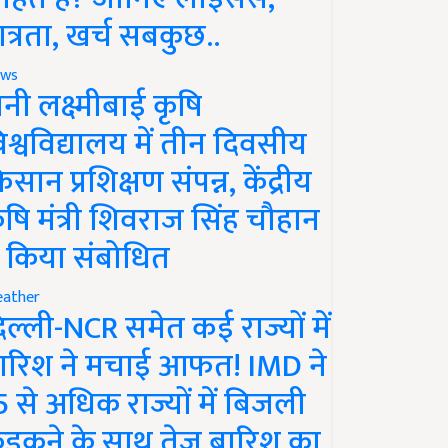
ात्रता, खर्च सबकुछ..
ws
ानी लक्ष्मीबाई कृषि
िश्वविद्यालय में तीन दिवसीय
िसान प्रशिक्षण संपन्न, केंद्रीय
ृषि मंत्री शिवराज सिंह चौहान
े किया संबोधित
ather
िल्ली-NCR समेत कई राज्यों में
ारिश ने मचाई आफत! IMD ने
5 से अधिक राज्यों में बिजली
ड़कने के साथ तेज बारिश का