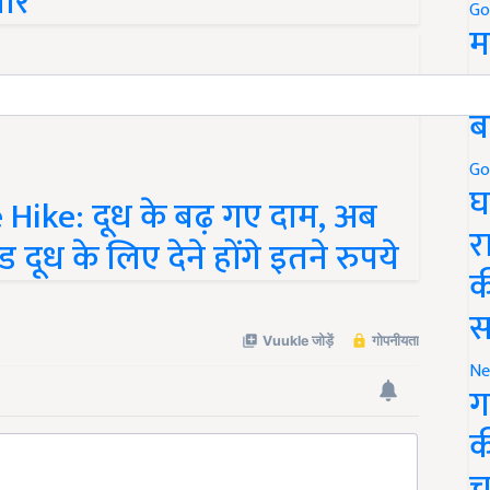
Go
म
5
ब
Go
Hike: दूध के बढ़ गए दाम, अब
घ
 दूध के लिए देने होंगे इतने रुपये
र
क
स
Ne
ग
क
च