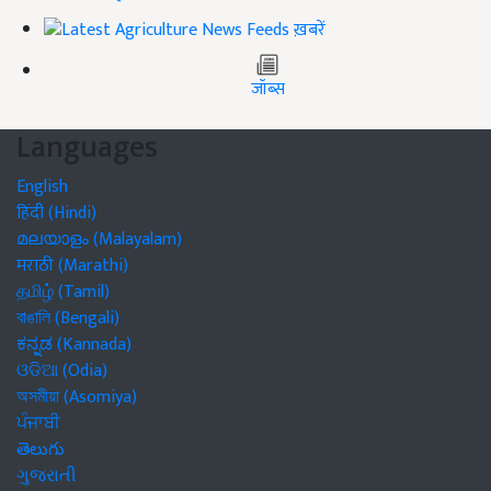
ख़बरें
जॉब्स
Languages
English
हिंदी (Hindi)
മലയാളം (Malayalam)
मराठी (Marathi)
தமிழ் (Tamil)
বাঙালি (Bengali)
ಕನ್ನಡ (Kannada)
ଓଡିଆ (Odia)
অসমীয়া (Asomiya)
ਪੰਜਾਬੀ
తెలుగు
ગુજરાતી