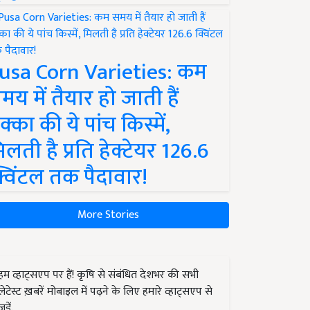
usa Corn Varieties: कम
मय में तैयार हो जाती हैं
क्का की ये पांच किस्में,
िलती है प्रति हेक्टेयर 126.6
्विंटल तक पैदावार!
More Stories
हम व्हाट्सएप पर हैं! कृषि से संबंधित देशभर की सभी
लेटेस्ट ख़बरें मोबाइल में पढ़ने के लिए हमारे व्हाट्सएप से
जुड़ें.