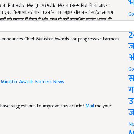
भ
 काम शुरू किया था. वर्तमान में उनके पास सूअर और बच्चों सहित लगभग
रों को बाजार में बेचते हैं और साथ ही उन्हें संसाधित करके अचार भी
Go
P
कार के अलावा एक प्रमाण पत्र, शॉल और एक सजावटी पट्टिका दी जाएगी.
2
na announces Chief Minister Awards for progressive farmers
ज
औ
Go
स
 Minister Awards
Farmers News
ग
उ
nd have suggestions to improve this article?
Mail
me your
ज
Ne
M