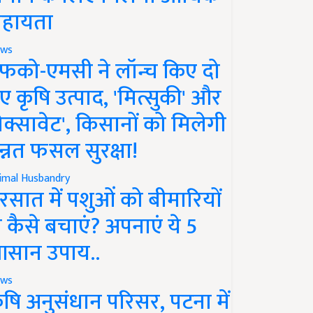
हायता
ws
फको-एमसी ने लॉन्च किए दो
ए कृषि उत्पाद, 'मित्सुकी' और
नेक्सावेट', किसानों को मिलेगी
न्नत फसल सुरक्षा!
imal Husbandry
रसात में पशुओं को बीमारियों
े कैसे बचाएं? अपनाएं ये 5
सान उपाय..
ws
ृषि अनुसंधान परिसर, पटना में