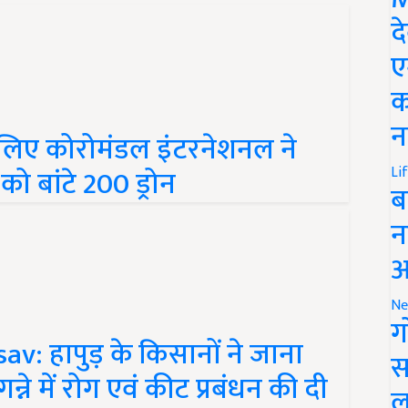
द
ए
क
लिए कोरोमंडल इंटरनेशनल ने
न
ो बांटे 200 ड्रोन
Li
ब
न
आ
Ne
: हापुड़ के किसानों ने जाना
ग
में रोग एवं कीट प्रबंधन की दी
स
ल