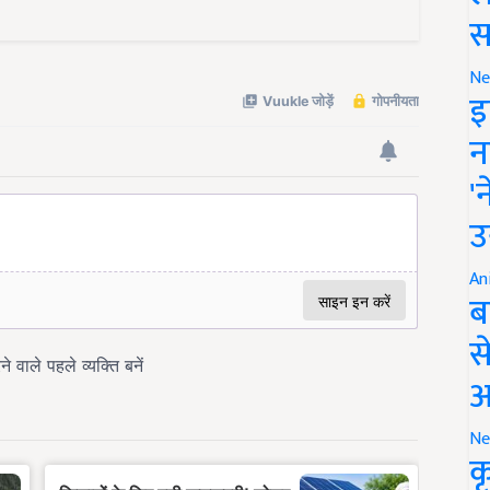
स
Ne
इ
न
'
उ
An
ब
स
आ
Ne
क