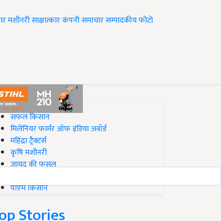
ार
मशीनरी
साक्षात्कार
कंपनी समाचार
सम्पादकीय
फोटो
op on Krishi Jagran
सफल किसान
मिलेनियर फार्मर ऑफ इंडिया अवॉर्ड
महिंद्रा ट्रैक्टर्स
कृषि मशीनरी
जायद की फसल
बिज़नेस आइडियाज
पीएम किसान
op Stories