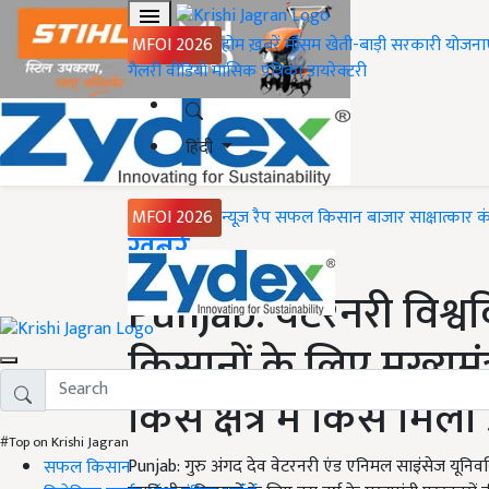
MFOI 2026
होम
ख़बरें
मौसम
खेती-बाड़ी
सरकारी योजना
गैलरी
वीडियो
मासिक पत्रिका
डायरेक्टरी
हिंदी
MFOI 2026
न्यूज़ रैप
सफल किसान
बाजार
साक्षात्कार
क
Home
ख़बरें
Punjab: वेटरनरी विश्ववि
किसानों के लिए मुख्यमंत्
किस क्षेत्र में किसे मिला
#Top on Krishi Jagran
Punjab: गुरु अंगद देव वेटरनरी एंड एनिमल साइंसेज यूनिवर्स
सफल किसान