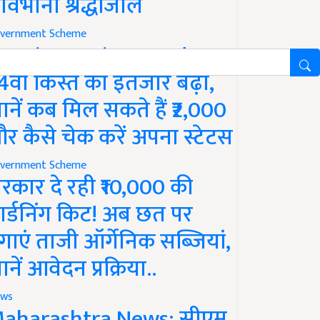
ावभीनी श्रद्धांजलि
vernment Scheme
M Kisan Yojana Update:
4वीं किस्त का इंतजार बढ़ा,
ानें कब मिल सकते हैं ₹2,000
र कैसे चेक करें अपना स्टेटस
vernment Scheme
रकार दे रही ₹10,000 की
ार्डनिंग किट! अब छत पर
गाएं ताजी ऑर्गेनिक सब्जियां,
ानें आवेदन प्रक्रिया..
ws
aharashtra News: सीएम