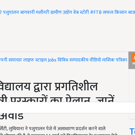
एं
पशुपालन
बागवानी
मशीनरी
ग्रामीण उद्योग
वेब स्टोरी
#FTB
सफल किसान
बाज
ंपनी समाचार
लाइफ स्टाइल
Jobs
विविध
सम्पादकीय
वीडियो
मासिक पत्रिका
#T
द्यालय द्वारा प्रगतिशील
री पुरस्कारों का ऐलान, जानें
 अवॉर्ड
T
िटी, लुधियाना ने पशुपालन पेशे में असाधारण प्रदर्शन करने वाले