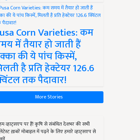
usa Corn Varieties: कम
मय में तैयार हो जाती हैं
क्का की ये पांच किस्में,
िलती है प्रति हेक्टेयर 126.6
्विंटल तक पैदावार!
More Stories
हम व्हाट्सएप पर हैं! कृषि से संबंधित देशभर की सभी
लेटेस्ट ख़बरें मोबाइल में पढ़ने के लिए हमारे व्हाट्सएप से
जुड़ें.