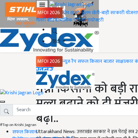
MFOI 2026
होम
ख़बरें
मौसम
खेती-बाड़ी
सरकारी योजना
गैलरी
वीडियो
मासिक पत्रिका
डायरेक्टरी
हिंदी
MFOI 2026
न्यूज़ रैप
सफल किसान
बाजार
साक्षात्कार
क
Home
ख़बरें
गन्ना किसानों को बड़ी र
मूल्य बढ़ाने को दी मंजू
बढ़ी..
#Top on Krishi Jagran
Uttarakhand News: उत्तराखंड सरकार ने इस पेराई सत्र 2025
सफल किसान