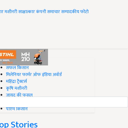
ार
मशीनरी
साक्षात्कार
कंपनी समाचार
सम्पादकीय
फोटो
op on Krishi Jagran
सफल किसान
मिलेनियर फार्मर ऑफ इंडिया अवॉर्ड
महिंद्रा ट्रैक्टर्स
कृषि मशीनरी
जायद की फसल
बिज़नेस आइडियाज
पीएम किसान
op Stories