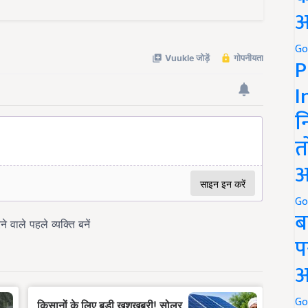
अ
Go
P
I
न
त
अ
Go
ब
प
अ
Go