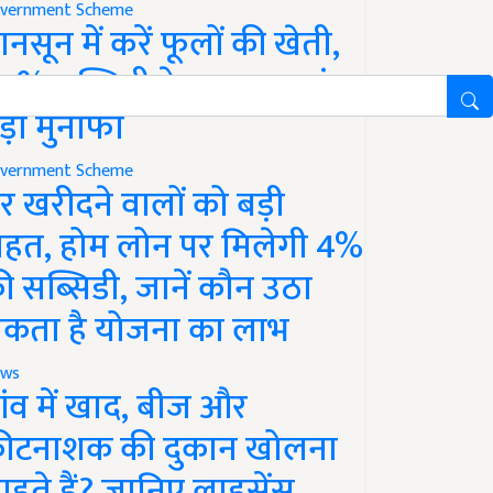
vernment Scheme
ानसून में करें फूलों की खेती,
0% सब्सिडी के साथ कमाएं
ड़ा मुनाफा
vernment Scheme
र खरीदने वालों को बड़ी
ाहत, होम लोन पर मिलेगी 4%
ी सब्सिडी, जानें कौन उठा
कता है योजना का लाभ
ws
ांव में खाद, बीज और
ीटनाशक की दुकान खोलना
ाहते हैं? जानिए लाइसेंस,