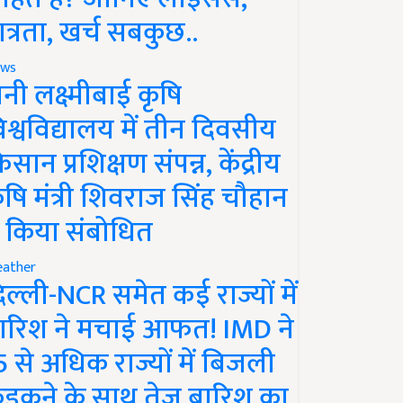
ात्रता, खर्च सबकुछ..
ws
ानी लक्ष्मीबाई कृषि
िश्वविद्यालय में तीन दिवसीय
िसान प्रशिक्षण संपन्न, केंद्रीय
ृषि मंत्री शिवराज सिंह चौहान
े किया संबोधित
ather
िल्ली-NCR समेत कई राज्यों में
ारिश ने मचाई आफत! IMD ने
5 से अधिक राज्यों में बिजली
ड़कने के साथ तेज बारिश का