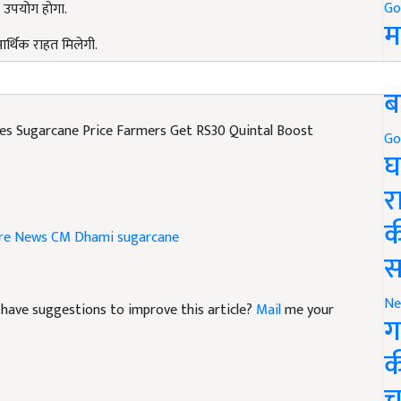
Go
 आर्थिक राहत मिलेगी.
म
5
्था को नई मजबूती मिलेगी.
ब
s Sugarcane Price Farmers Get RS30 Quintal Boost
Go
घ
र
ure News
CM Dhami
sugarcane
क
स
nd have suggestions to improve this article?
Mail
me your
Ne
ग
क
च