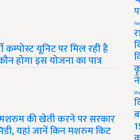
प
Ne
र
ी कम्पोस्ट यूनिट पर मिल रही है
व
 कौन होगा इस योजना का पात्र
क
क
न
We
द
 मशरुम की खेती करने पर सरकार
ब
िडी, यहां जानें किन मशरुम किट
1
क