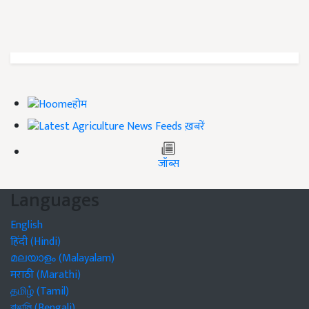
होम
ख़बरें
जॉब्स
Languages
English
हिंदी (Hindi)
മലയാളം (Malayalam)
मराठी (Marathi)
தமிழ் (Tamil)
বাঙালি (Bengali)