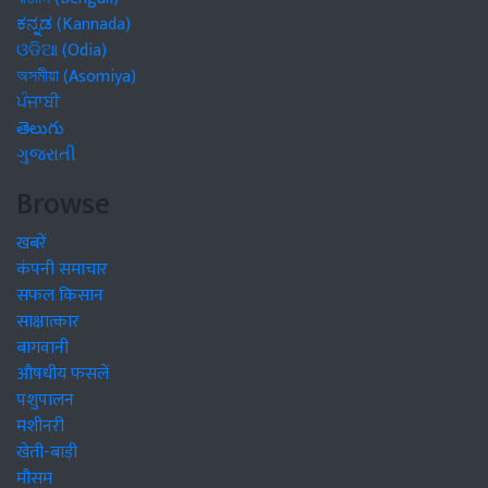
ಕನ್ನಡ (Kannada)
ଓଡିଆ (Odia)
অসমীয়া (Asomiya)
ਪੰਜਾਬੀ
తెలుగు
ગુજરાતી
Browse
खबरें
कंपनी समाचार
सफल किसान
साक्षात्कार
बागवानी
औषधीय फसलें
पशुपालन
मशीनरी
खेती-बाड़ी
मौसम