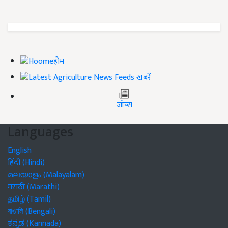
होम
ख़बरें
जॉब्स
Languages
English
हिंदी (Hindi)
മലയാളം (Malayalam)
मराठी (Marathi)
தமிழ் (Tamil)
বাঙালি (Bengali)
ಕನ್ನಡ (Kannada)