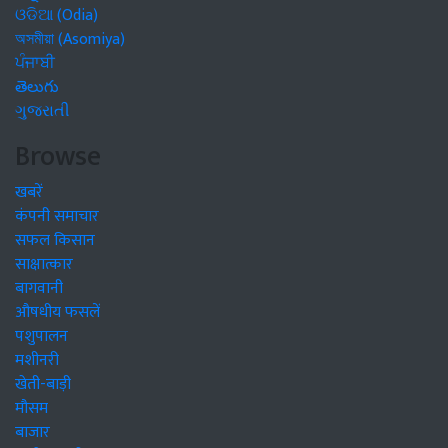
ଓଡିଆ (Odia)
অসমীয়া (Asomiya)
ਪੰਜਾਬੀ
తెలుగు
ગુજરાતી
Browse
खबरें
कंपनी समाचार
सफल किसान
साक्षात्कार
बागवानी
औषधीय फसलें
पशुपालन
मशीनरी
खेती-बाड़ी
मौसम
बाजार