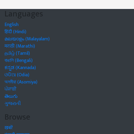
Languages
English
हिंदी (Hindi)
മലയാളം (Malayalam)
मराठी (Marathi)
தமிழ் (Tamil)
বাঙালি (Bengali)
ಕನ್ನಡ (Kannada)
ଓଡିଆ (Odia)
অসমীয়া (Asomiya)
ਪੰਜਾਬੀ
తెలుగు
ગુજરાતી
Browse
खबरें