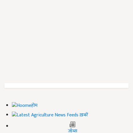
होम
ख़बरें
जॉब्स