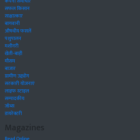
कंपनी समाचार
सफल किसान
साक्षात्कार
बागवानी
औषधीय फसलें
पशुपालन
मशीनरी
खेती-बाड़ी
मौसम
बाजार
ग्रामीण उद्द्योग
सरकारी योजनाएं
लाइफ स्टाइल
सम्पादकीय
जॉब्स
डायरेक्टरी
Magazines
Read Online