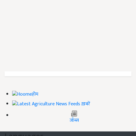
होम
ख़बरें
जॉब्स