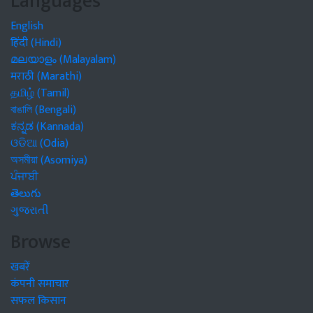
Languages
English
हिंदी (Hindi)
മലയാളം (Malayalam)
मराठी (Marathi)
தமிழ் (Tamil)
বাঙালি (Bengali)
ಕನ್ನಡ (Kannada)
ଓଡିଆ (Odia)
অসমীয়া (Asomiya)
ਪੰਜਾਬੀ
తెలుగు
ગુજરાતી
Browse
खबरें
कंपनी समाचार
सफल किसान