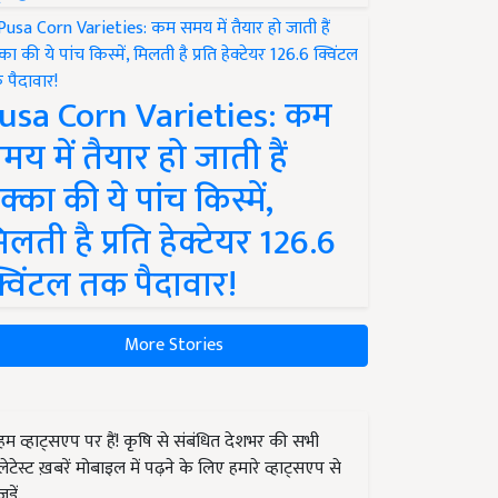
usa Corn Varieties: कम
मय में तैयार हो जाती हैं
क्का की ये पांच किस्में,
िलती है प्रति हेक्टेयर 126.6
्विंटल तक पैदावार!
More Stories
हम व्हाट्सएप पर हैं! कृषि से संबंधित देशभर की सभी
लेटेस्ट ख़बरें मोबाइल में पढ़ने के लिए हमारे व्हाट्सएप से
जुड़ें.