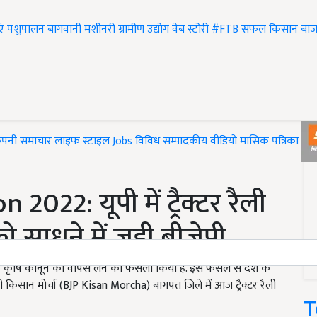
एं
पशुपालन
बागवानी
मशीनरी
ग्रामीण उद्योग
वेब स्टोरी
#FTB
सफल किसान
बाज
ंपनी समाचार
लाइफ स्टाइल
Jobs
विविध
सम्पादकीय
वीडियो
मासिक पत्रिका
#T
022: यूपी में ट्रैक्टर रैली
साधने में जुड़ी बीजेपी
तीन कृषि कानून को वापस लेने का फैसला किया है. इस फैसले से देश के
ी किसान मोर्चा (BJP Kisan Morcha) बागपत जिले में आज ट्रैक्टर रैली
T