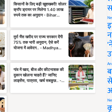
स
Ne
इ
न
'
उ
An
ब
स
आ
Ne
क