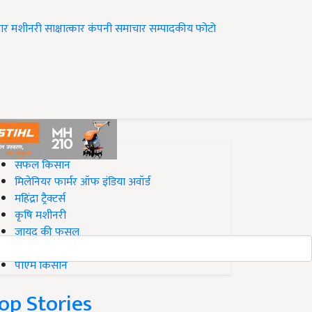
ार
मशीनरी
साक्षात्कार
कंपनी समाचार
सम्पादकीय
फोटो
op on Krishi Jagran
सफल किसान
मिलेनियर फार्मर ऑफ इंडिया अवॉर्ड
महिंद्रा ट्रैक्टर्स
कृषि मशीनरी
जायद की फसल
बिज़नेस आइडियाज
पीएम किसान
op Stories