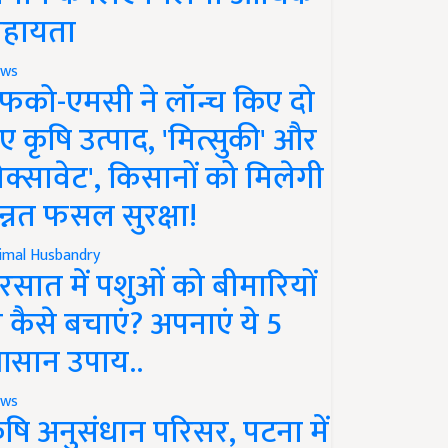
हायता
ws
फको-एमसी ने लॉन्च किए दो
ए कृषि उत्पाद, 'मित्सुकी' और
नेक्सावेट', किसानों को मिलेगी
न्नत फसल सुरक्षा!
imal Husbandry
रसात में पशुओं को बीमारियों
े कैसे बचाएं? अपनाएं ये 5
सान उपाय..
ws
ृषि अनुसंधान परिसर, पटना में