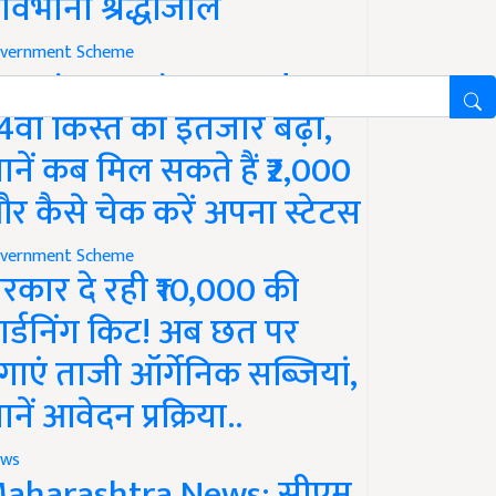
ावभीनी श्रद्धांजलि
vernment Scheme
M Kisan Yojana Update:
4वीं किस्त का इंतजार बढ़ा,
ानें कब मिल सकते हैं ₹2,000
र कैसे चेक करें अपना स्टेटस
vernment Scheme
रकार दे रही ₹10,000 की
ार्डनिंग किट! अब छत पर
गाएं ताजी ऑर्गेनिक सब्जियां,
ानें आवेदन प्रक्रिया..
ws
aharashtra News: सीएम