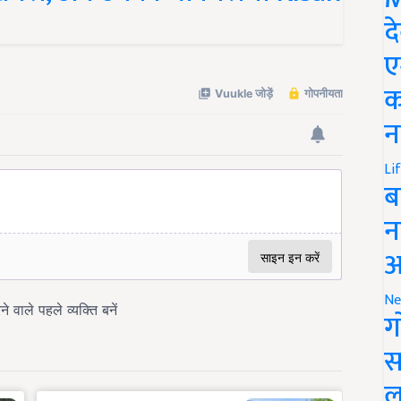
द
ए
क
न
Li
ब
न
आ
Ne
ग
स
ल