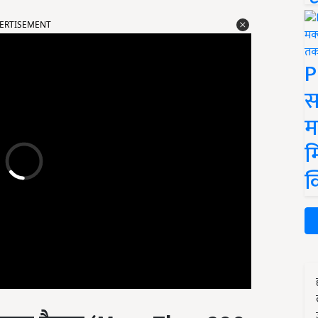
ERTISEMENT
P
स
म
म
क
यादा ट्रैक्टर (
More Than 200