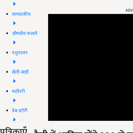
ADV
सम्पादकीय
औषधीय फसलें
पशुपालन
खेती-बाड़ी
मशीनरी
वेब स्टोरी
रैली में शामिल होंगे
200
से ज्
पत्रिकाएँ