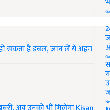
भ
Go
P
2
ज
ो सकता है डबल, जान लें ये अहम
औ
Go
स
ग
उ
ज
खबरी, अब उनको भी मिलेगा Kisan
Ne
M