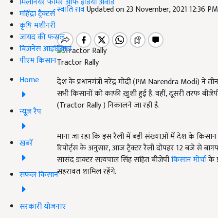
मिलेनियर फार्मर ऑफ इंडिया अवॉर्ड
स्वाति राव
Updated on 23 November, 2021 12:36 P
महिंद्रा ट्रैक्टर्स
कृषि मशीनरी
जायद की फसल
बिज़नेस आइडियाज
पीएम किसान
Tractor Rally
Home
देश के प्रधानमंत्री नरेंद्र मोदी (PM Narendra Modi) ने 
सभी किसानों को काफी ख़ुशी हुई है. वहीं, दूसरी तरफ बीजेप
(Tractor Rally ) निकालने जा रही है.
न्यूज़ रैप
माना जा रहा कि इस रैली में बड़ी संख्याओं में देश के किसान शा
खबरें
रिपोर्ट्स के अनुसार, आज ट्रैक्टर रैली दोपहर 12 बजे से बा
सासंद डाक्टर सत्यपाल सिंह सहित बीजेपी
किसान मोर्चा
के प
सहरावत शामिल रहेंगे.
सफल किसान
सरकारी योजनाएं