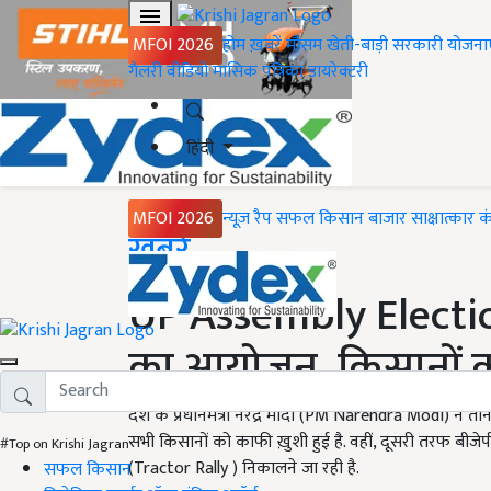
MFOI 2026
होम
ख़बरें
मौसम
खेती-बाड़ी
सरकारी योजना
गैलरी
वीडियो
मासिक पत्रिका
डायरेक्टरी
हिंदी
MFOI 2026
न्यूज़ रैप
सफल किसान
बाजार
साक्षात्कार
क
Home
ख़बरें
UP Assembly Election 2
का आयोजन, किसानों को 
देश के प्रधानमंत्री नरेंद्र मोदी (PM Narendra Modi) ने 
सभी किसानों को काफी ख़ुशी हुई है. वहीं, दूसरी तरफ बीजेप
#Top on Krishi Jagran
(Tractor Rally ) निकालने जा रही है.
सफल किसान