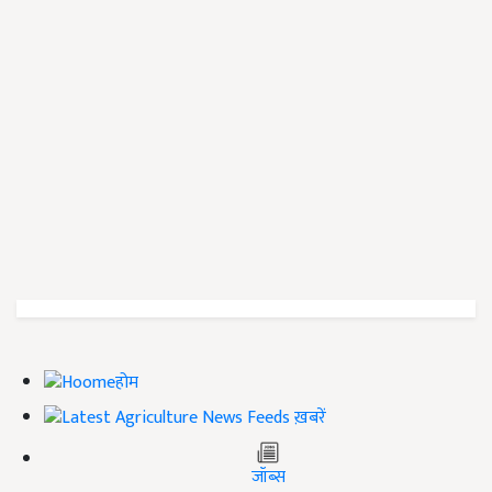
होम
ख़बरें
जॉब्स