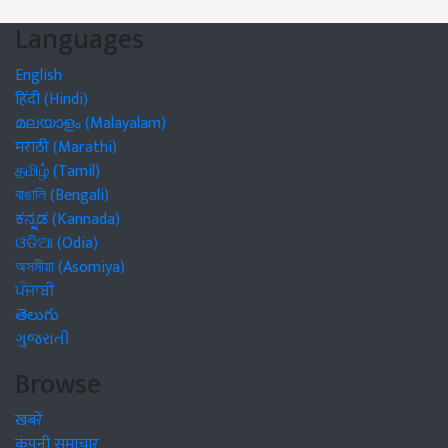
Languages
English
हिंदी (Hindi)
മലയാളം (Malayalam)
मराठी (Marathi)
தமிழ் (Tamil)
বাঙালি (Bengali)
ಕನ್ನಡ (Kannada)
ଓଡିଆ (Odia)
অসমীয়া (Asomiya)
ਪੰਜਾਬੀ
తెలుగు
ગુજરાતી
Browse
खबरें
कंपनी समाचार