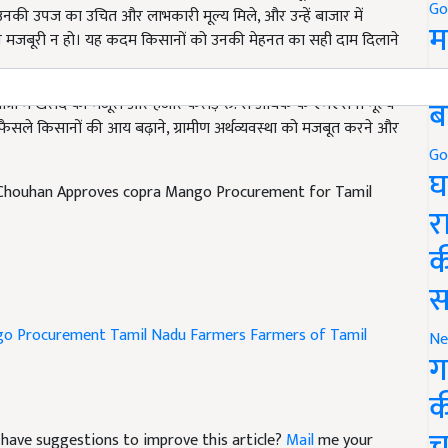
Go
की मजबूरी न हो। यह कदम किसानों को उनकी मेहनत का सही दाम दिलाने
म
5
ात्रा में खरीद की मंजूरी और हजार करोड़ रु. से अधिक के एमएसपी मूल्य
ब
े फैसले किसानों की आय बढ़ाने, ग्रामीण अर्थव्यवस्था को मजबूत करने और
Go
h Chouhan Approves copra Mango Procurement for Tamil
घ
र
क
स
go Procurement
Tamil Nadu Farmers
Farmers of Tamil
Ne
ग
क
nd have suggestions to improve this article?
Mail
me your
च