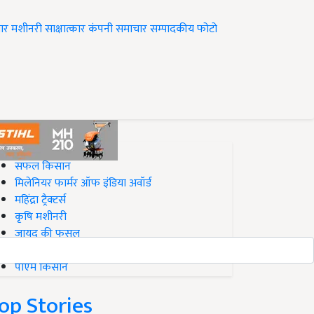
ार
मशीनरी
साक्षात्कार
कंपनी समाचार
सम्पादकीय
फोटो
op on Krishi Jagran
सफल किसान
मिलेनियर फार्मर ऑफ इंडिया अवॉर्ड
महिंद्रा ट्रैक्टर्स
कृषि मशीनरी
जायद की फसल
बिज़नेस आइडियाज
पीएम किसान
op Stories