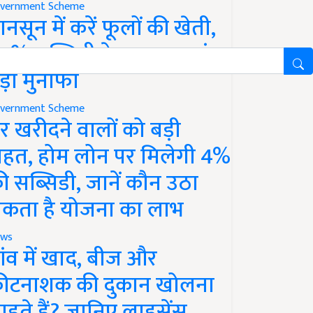
vernment Scheme
ानसून में करें फूलों की खेती,
0% सब्सिडी के साथ कमाएं
ड़ा मुनाफा
vernment Scheme
र खरीदने वालों को बड़ी
ाहत, होम लोन पर मिलेगी 4%
ी सब्सिडी, जानें कौन उठा
कता है योजना का लाभ
ws
ांव में खाद, बीज और
ीटनाशक की दुकान खोलना
ाहते हैं? जानिए लाइसेंस,