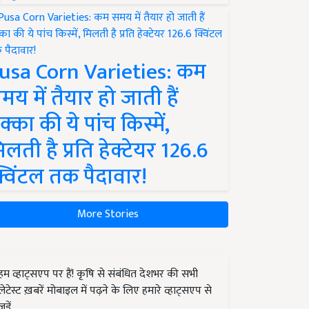
usa Corn Varieties: कम
मय में तैयार हो जाती हैं
क्का की ये पांच किस्में,
िलती है प्रति हेक्टेयर 126.6
्विंटल तक पैदावार!
More Stories
हम व्हाट्सएप पर हैं! कृषि से संबंधित देशभर की सभी
लेटेस्ट ख़बरें मोबाइल में पढ़ने के लिए हमारे व्हाट्सएप से
जुड़ें.