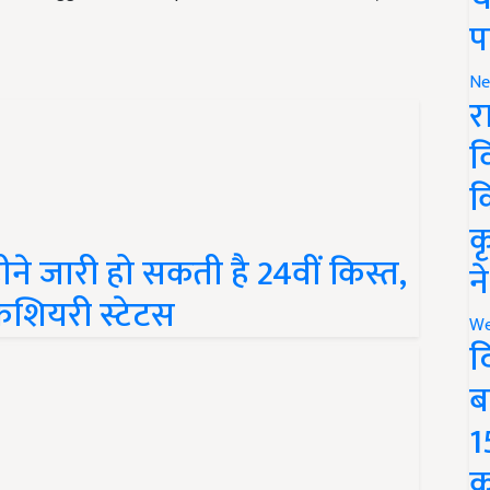
प
Ne
र
व
क
क
े जारी हो सकती है 24वीं किस्त,
न
िफिशियरी स्टेटस
We
द
ब
1
क