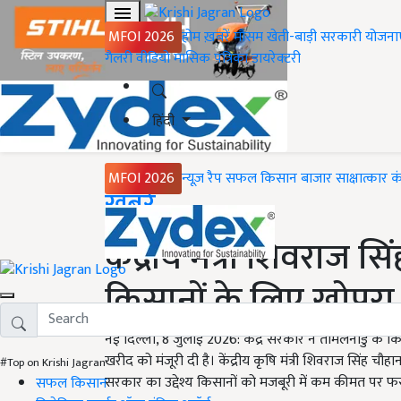
MFOI 2026
होम
ख़बरें
मौसम
खेती-बाड़ी
सरकारी योजना
गैलरी
वीडियो
मासिक पत्रिका
डायरेक्टरी
हिंदी
MFOI 2026
न्यूज़ रैप
सफल किसान
बाजार
साक्षात्कार
क
Home
ख़बरें
केंद्रीय मंत्री शिवराज स
किसानों के लिए खोपर
नई दिल्ली, 8 जुलाई 2026: केंद्र सरकार ने तमिलनाडु के 
खरीद को मंजूरी दी है। केंद्रीय कृषि मंत्री शिवराज सिंह 
#Top on Krishi Jagran
सरकार का उद्देश्य किसानों को मजबूरी में कम कीमत पर
सफल किसान