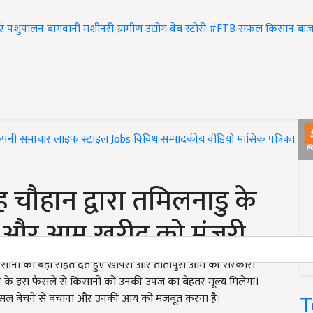
एं
पशुपालन
बागवानी
मशीनरी
ग्रामीण उद्योग
वेब स्टोरी
#FTB
सफल किसान
बाज
ंपनी समाचार
लाइफ स्टाइल
Jobs
विविध
सम्पादकीय
वीडियो
मासिक पत्रिका
#T
िंह चौहान द्वारा तमिलनाडु के
ा और आम खरीद को मंजूरी
किसानों को बड़ी राहत देते हुए खोपरा और तोतापुरी आम की सरकारी
चौहान के इस फैसले से किसानों को उनकी उपज का बेहतर मूल्य मिलेगा।
T
 फसल बेचने से बचाना और उनकी आय को मजबूत करना है।