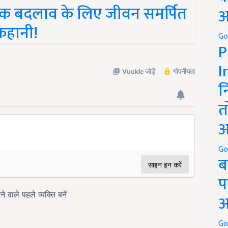
िक बदलाव के लिए जीवन समर्पित
अ
 कहानी!
Go
P
I
न
त
अ
Go
ब
प
अ
Go