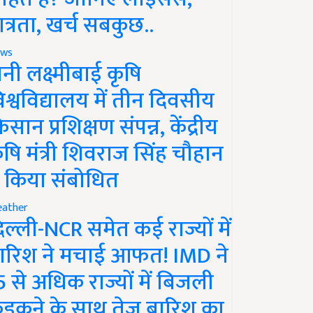
ात्रता, खर्च सबकुछ..
ws
ानी लक्ष्मीबाई कृषि
िश्वविद्यालय में तीन दिवसीय
िसान प्रशिक्षण संपन्न, केंद्रीय
ृषि मंत्री शिवराज सिंह चौहान
े किया संबोधित
ather
िल्ली-NCR समेत कई राज्यों में
ारिश ने मचाई आफत! IMD ने
5 से अधिक राज्यों में बिजली
ड़कने के साथ तेज बारिश का