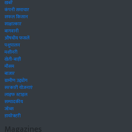
खबरें
कंपनी समाचार
सफल किसान
साक्षात्कार
बागवानी
औषधीय फसलें
पशुपालन
मशीनरी
खेती-बाड़ी
मौसम
बाजार
ग्रामीण उद्द्योग
सरकारी योजनाएं
लाइफ स्टाइल
सम्पादकीय
जॉब्स
डायरेक्टरी
Magazines