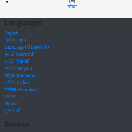
जॉब्स
Languages
English
हिंदी (Hindi)
മലയാളം (Malayalam)
मराठी (Marathi)
தமிழ் (Tamil)
বাঙালি (Bengali)
ಕನ್ನಡ (Kannada)
ଓଡିଆ (Odia)
অসমীয়া (Asomiya)
ਪੰਜਾਬੀ
తెలుగు
ગુજરાતી
Browse