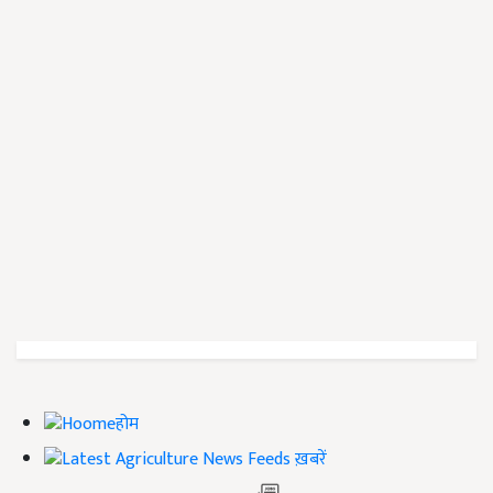
होम
ख़बरें