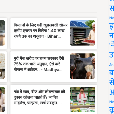
स
Ne
इ
न
'
उ
An
ब
स
आ
Ne
क