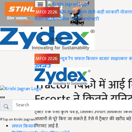
MFOI 2026
होम
ख़बरें
मौसम
खेती-बाड़ी
सरकारी योजना
गैलरी
वीडियो
मासिक पत्रिका
डायरेक्टरी
हिंदी
MFOI 2026
न्यूज़ रैप
सफल किसान
बाजार
साक्षात्कार
क
Home
ख़बरें
Tractor बिक्री में आई 
Escorts ने कितने यूनिट बे
ट्रैक्टर एक ऐसा कृषि यंत्र है, जिसका उपयोग अधिकतर किसान
आसानी से पूरे किए जा सकते हैं. ऐसे में ट्रैक्टर की खरीद बड़
#Top on Krishi Jagran
गिरावट आई है.
सफल किसान