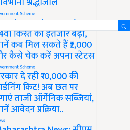
ावभीनी श्रद्धांजलि
vernment Scheme
M Kisan Yojana Update:
4वीं किस्त का इंतजार बढ़ा,
ानें कब मिल सकते हैं ₹2,000
र कैसे चेक करें अपना स्टेटस
vernment Scheme
रकार दे रही ₹10,000 की
ार्डनिंग किट! अब छत पर
गाएं ताजी ऑर्गेनिक सब्जियां,
ानें आवेदन प्रक्रिया..
ws
aharashtra News: सीएम