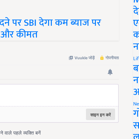
द
े पर SBI देगा कम ब्याज पर
ए
स और कीमत
क
न
Li
ब
न
आ
Ne
ग
स
ल