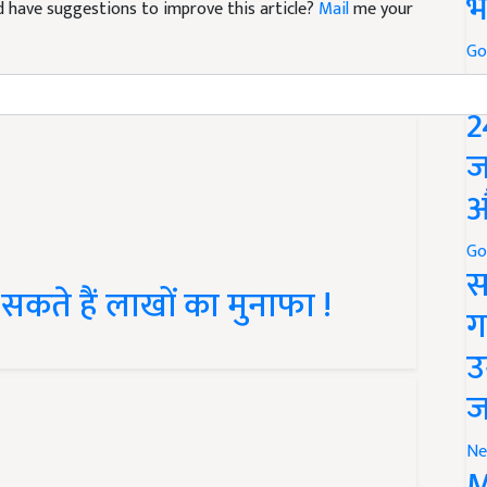
भ
Go
P
2
ज
औ
Go
कते हैं लाखों का मुनाफा !
स
ग
उ
ज
Ne
M