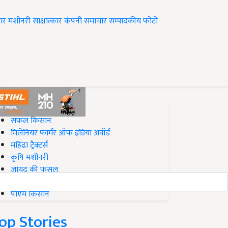
ार
मशीनरी
साक्षात्कार
कंपनी समाचार
सम्पादकीय
फोटो
op on Krishi Jagran
सफल किसान
मिलेनियर फार्मर ऑफ इंडिया अवॉर्ड
महिंद्रा ट्रैक्टर्स
कृषि मशीनरी
जायद की फसल
बिज़नेस आइडियाज
पीएम किसान
op Stories