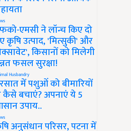
हायता
ws
फको-एमसी ने लॉन्च किए दो
ए कृषि उत्पाद, 'मित्सुकी' और
नेक्सावेट', किसानों को मिलेगी
न्नत फसल सुरक्षा!
imal Husbandry
रसात में पशुओं को बीमारियों
े कैसे बचाएं? अपनाएं ये 5
सान उपाय..
ws
ृषि अनुसंधान परिसर, पटना में