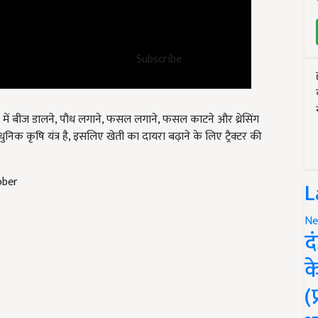
Subscribe
ेतों में बीज डालने, पौध लगाने, फसल लगाने, फसल काटने और थ्रेसिंग
क कृषि यंत्र है, इसलिए खेती का दायरा बढ़ाने के लिए ट्रैक्टर की
ober
L
Ne
द
क
(
and have suggestions to improve this article?
Mail
me your