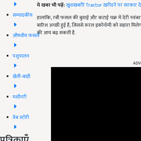
ये खबर भी पढ़ें:
खुशखबरी! Tractor खरीदने पर सरकार देत
सम्पादकीय
हालांकि, रबी फसल की बुवाई और कटाई चक्र में देरी नवंबर के 
बारिश अच्छी हुई है, जिससे रूरल इकोनॉमी को सहारा मि
की आय बढ़ सकती है.
औषधीय फसलें
पशुपालन
ADV
खेती-बाड़ी
मशीनरी
वेब स्टोरी
पत्रिकाएँ