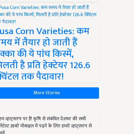
usa Corn Varieties: कम
मय में तैयार हो जाती हैं
क्का की ये पांच किस्में,
िलती है प्रति हेक्टेयर 126.6
्विंटल तक पैदावार!
More Stories
हम व्हाट्सएप पर हैं! कृषि से संबंधित देशभर की सभी
लेटेस्ट ख़बरें मोबाइल में पढ़ने के लिए हमारे व्हाट्सएप से
जुड़ें.