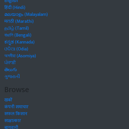
English
हिंदी (Hindi)
മലയാളം (Malayalam)
मराठी (Marathi)
தமிழ் (Tamil)
বাঙালি (Bengali)
ಕನ್ನಡ (Kannada)
ଓଡିଆ (Odia)
অসমীয়া (Asomiya)
ਪੰਜਾਬੀ
తెలుగు
ગુજરાતી
Browse
खबरें
कंपनी समाचार
सफल किसान
साक्षात्कार
बागवानी