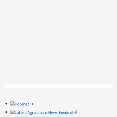
होम
ख़बरें