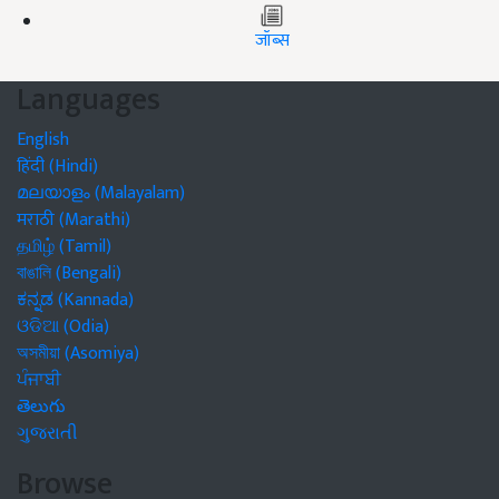
जॉब्स
Languages
English
हिंदी (Hindi)
മലയാളം (Malayalam)
मराठी (Marathi)
தமிழ் (Tamil)
বাঙালি (Bengali)
ಕನ್ನಡ (Kannada)
ଓଡିଆ (Odia)
অসমীয়া (Asomiya)
ਪੰਜਾਬੀ
తెలుగు
ગુજરાતી
Browse