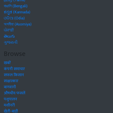
தமிழ் (Tamil)
বাঙালি (Bengali)
ಕನ್ನಡ (Kannada)
ଓଡିଆ (Odia)
অসমীয়া (Asomiya)
ਪੰਜਾਬੀ
తెలుగు
ગુજરાતી
Browse
खबरें
कंपनी समाचार
सफल किसान
साक्षात्कार
बागवानी
औषधीय फसलें
पशुपालन
मशीनरी
खेती-बाड़ी