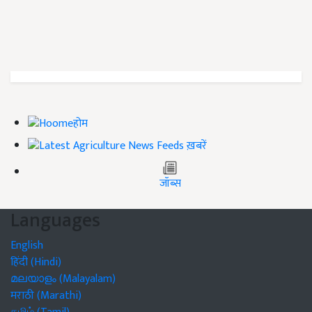
होम
ख़बरें
जॉब्स
Languages
English
हिंदी (Hindi)
മലയാളം (Malayalam)
मराठी (Marathi)