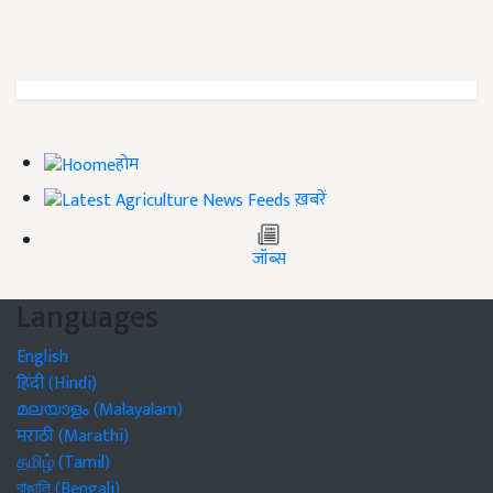
होम
ख़बरें
जॉब्स
Languages
English
हिंदी (Hindi)
മലയാളം (Malayalam)
मराठी (Marathi)
தமிழ் (Tamil)
বাঙালি (Bengali)