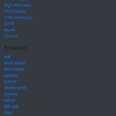
ಕನ್ನಡ (Kannada)
ଓଡିଆ (Odia)
অসমীয়া (Asomiya)
ਪੰਜਾਬੀ
తెలుగు
ગુજરાતી
Browse
खबरें
कंपनी समाचार
सफल किसान
साक्षात्कार
बागवानी
औषधीय फसलें
पशुपालन
मशीनरी
खेती-बाड़ी
मौसम