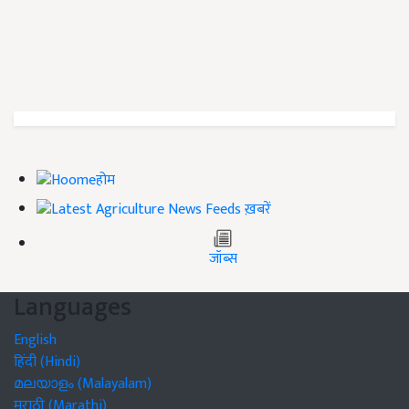
होम
ख़बरें
जॉब्स
Languages
English
हिंदी (Hindi)
മലയാളം (Malayalam)
मराठी (Marathi)