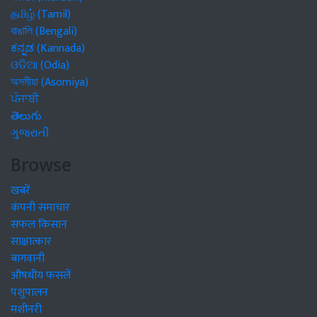
தமிழ் (Tamil)
বাঙালি (Bengali)
ಕನ್ನಡ (Kannada)
ଓଡିଆ (Odia)
অসমীয়া (Asomiya)
ਪੰਜਾਬੀ
తెలుగు
ગુજરાતી
Browse
खबरें
कंपनी समाचार
सफल किसान
साक्षात्कार
बागवानी
औषधीय फसलें
पशुपालन
मशीनरी