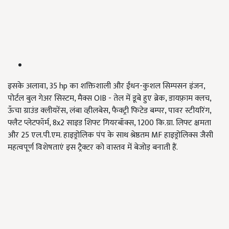
इसके अलावा, 35 hp का शक्तिशाली और ईंधन-कुशल सिम्पसन इंजन,
पोर्टल बुल गेअर सिस्टम, मैक्स OIB - तेल में डूबे हुए ब्रेक, डायफ़्राम क्लच,
ऊँचा ग्राउंड क्लीयरेंस, लंबा व्हीलबेस, फैक्ट्री फिटेड बम्पर, पावर स्टीयरिंग,
फ्लैट प्लेटफॉर्म, 8x2 साइड शिफ्ट गियरबॉक्स, 1200 कि.ग्रा. लिफ्ट क्षमता
और 25 एल.पी.एम. हाइड्रोलिक पंप के साथ श्रेष्ठतम MF हाइड्रोलिक्स जैसी
महत्वपूर्ण विशेषताएं इस ट्रैक्टर को वास्तव में बेजोड़ बनाती हैं.