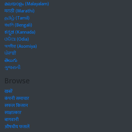
മലയാളം (Malayalam)
मराठी (Marathi)
தமிழ் (Tamil)
বাঙালি (Bengali)
ಕನ್ನಡ (Kannada)
ଓଡିଆ (Odia)
অসমীয়া (Asomiya)
ਪੰਜਾਬੀ
తెలుగు
ગુજરાતી
Browse
खबरें
कंपनी समाचार
सफल किसान
साक्षात्कार
बागवानी
औषधीय फसलें