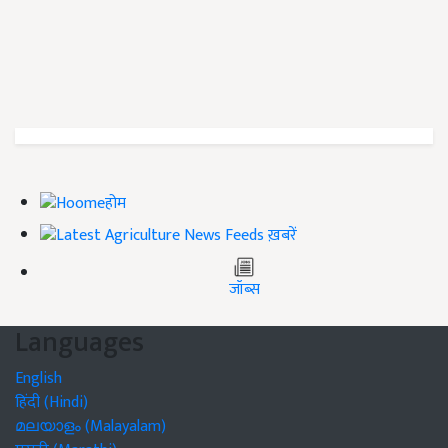
होम
ख़बरें
जॉब्स
Languages
English
हिंदी (Hindi)
മലയാളം (Malayalam)