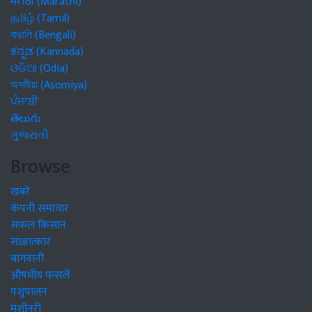
मराठी (Marathi)
தமிழ் (Tamil)
বাঙালি (Bengali)
ಕನ್ನಡ (Kannada)
ଓଡିଆ (Odia)
অসমীয়া (Asomiya)
ਪੰਜਾਬੀ
తెలుగు
ગુજરાતી
Browse
खबरें
कंपनी समाचार
सफल किसान
साक्षात्कार
बागवानी
औषधीय फसलें
पशुपालन
मशीनरी