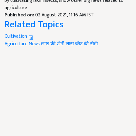
by cultivating lakh insects, know other big news related to
agriculture
Published on:
02 August 2021, 11:16 AM IST
Related Topics
Cultivation
Agriculture News
लाख की खेती
लाख कीट की खेती