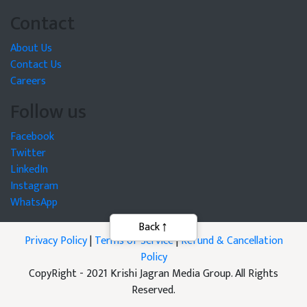
Contact
About Us
Contact Us
Careers
Follow us
Facebook
Twitter
LinkedIn
Instagram
WhatsApp
Privacy Policy
|
Terms of Service
|
Refund & Cancellation
Policy
CopyRight - 2021 Krishi Jagran Media Group. All Rights
Reserved.