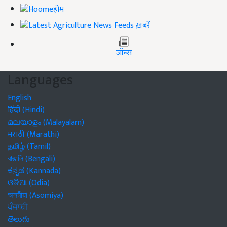
होम
ख़बरें
जॉब्स
Languages
English
हिंदी (Hindi)
മലയാളം (Malayalam)
मराठी (Marathi)
தமிழ் (Tamil)
বাঙালি (Bengali)
ಕನ್ನಡ (Kannada)
ଓଡିଆ (Odia)
অসমীয়া (Asomiya)
ਪੰਜਾਬੀ
తెలుగు