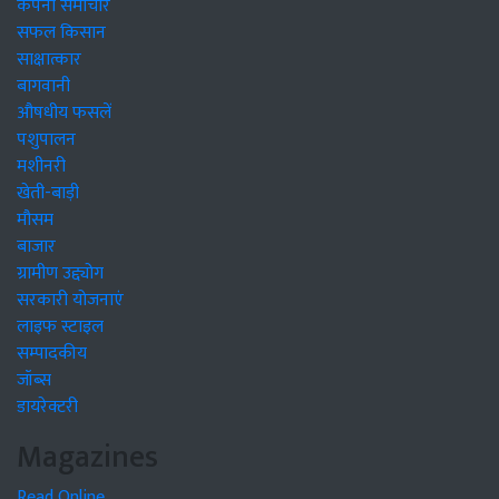
कंपनी समाचार
सफल किसान
साक्षात्कार
बागवानी
औषधीय फसलें
पशुपालन
मशीनरी
खेती-बाड़ी
मौसम
बाजार
ग्रामीण उद्द्योग
सरकारी योजनाएं
लाइफ स्टाइल
सम्पादकीय
जॉब्स
डायरेक्टरी
Magazines
Read Online