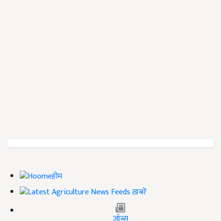
होम
ख़बरें
जॉब्स