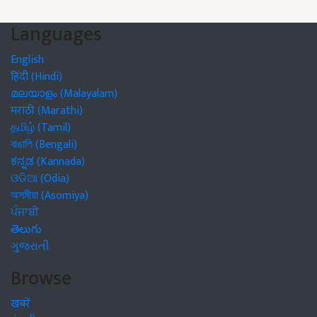
Languages
English
हिंदी (Hindi)
മലയാളം (Malayalam)
मराठी (Marathi)
தமிழ் (Tamil)
বাঙালি (Bengali)
ಕನ್ನಡ (Kannada)
ଓଡିଆ (Odia)
অসমীয়া (Asomiya)
ਪੰਜਾਬੀ
తెలుగు
ગુજરાતી
Browse
खबरें