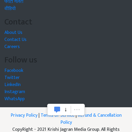
फोटो गैलरी
वीडियो
Contact
About Us
Contact Us
Careers
Follow us
Facebook
Twitter
LinkedIn
Instagram
WhatsApp
Privacy Policy
|
Terms of Service
|
Refund & Cancellation
Policy
CopyRight - 2021 Krishi Jagran Media Group. All Rights