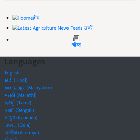
होम
ख़बरें
जॉब्स
Languages
English
हिंदी (Hindi)
മലയാളം (Malayalam)
मराठी (Marathi)
தமிழ் (Tamil)
বাঙালি (Bengali)
ಕನ್ನಡ (Kannada)
ଓଡିଆ (Odia)
অসমীয়া (Asomiya)