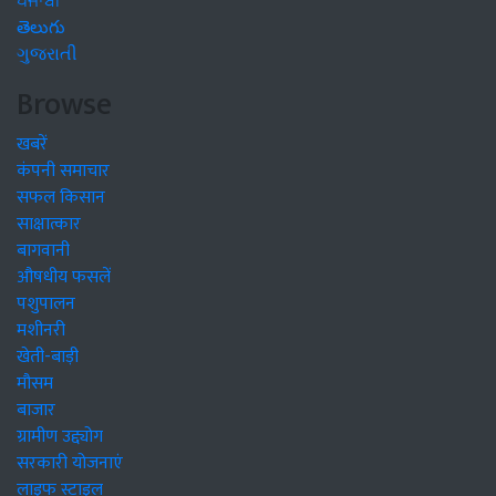
ਪੰਜਾਬੀ
తెలుగు
ગુજરાતી
Browse
खबरें
कंपनी समाचार
सफल किसान
साक्षात्कार
बागवानी
औषधीय फसलें
पशुपालन
मशीनरी
खेती-बाड़ी
मौसम
बाजार
ग्रामीण उद्द्योग
सरकारी योजनाएं
लाइफ स्टाइल