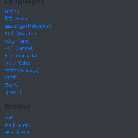
Languages
English
हिंदी (Hindi)
മലയാളം (Malayalam)
मराठी (Marathi)
தமிழ் (Tamil)
বাঙালি (Bengali)
ಕನ್ನಡ (Kannada)
ଓଡିଆ (Odia)
অসমীয়া (Asomiya)
ਪੰਜਾਬੀ
తెలుగు
ગુજરાતી
Browse
खबरें
कंपनी समाचार
सफल किसान