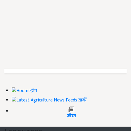
होम
ख़बरें
जॉब्स